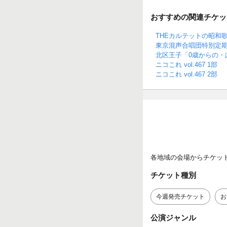
おすすめの関連チケッ
THEカルテットの昭和
東京混声合唱団特別定期
北区王子「0歳からの・
ニコこれ vol.467 1部
ニコこれ vol.467 2部
各地域の会場からチケッ
チケット種別
今週発売チケット
お
公演ジャンル