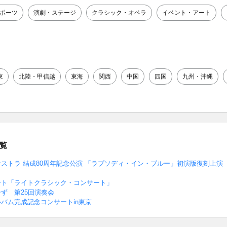
ポーツ
演劇・ステージ
クラシック・オペラ
イベント・アート
東
北陸・甲信越
東海
関西
中国
四国
九州・沖縄
覧
ストラ 結成80周年記念公演 「ラプソディ・イン・ブルー」初演版復刻上演
ート「ライトクラシック・コンサート」
ず 第25回演奏会
バム完成記念コンサートin東京