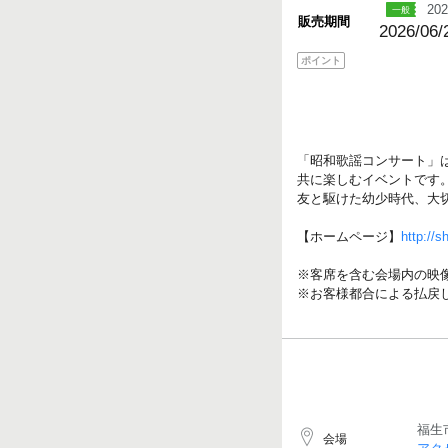
202
販売期間
2026/06/
ポイント
「昭和歌謡コンサート」
共に楽しむイベントです
友と駆けた幼少時代、大
【ホームページ】
http://
※客席を含む会場内の映
※お客様都合による払戻
福生
会場