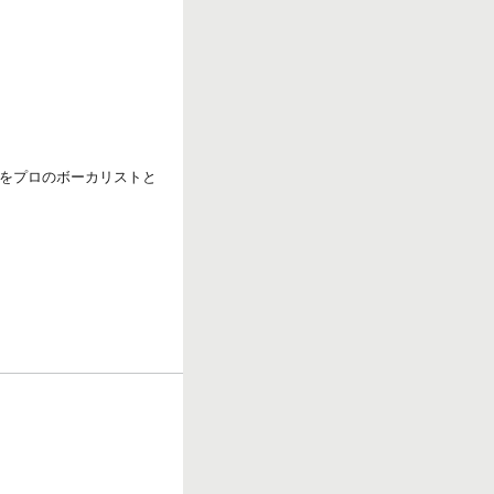
r
k
をプロのボーカリストと