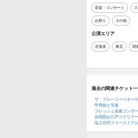
音楽・コンサート
ス
お祭り
その他
公演エリア
北海道
東北
関
過去の関連チケット一
ザ・ブルーコーツオーケ
甲冑師と芋屋
フレッシュ名曲コンサ
合唱団お江戸コラリアー
塩入功司ファーストアル