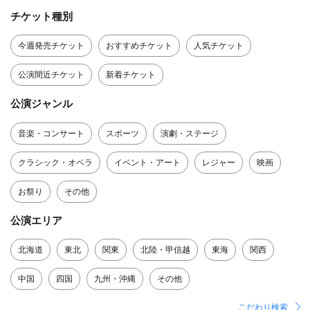
チケット種別
今週発売チケット
おすすめチケット
人気チケット
公演間近チケット
新着チケット
公演ジャンル
音楽・コンサート
スポーツ
演劇・ステージ
クラシック・オペラ
イベント・アート
レジャー
映画
お祭り
その他
公演エリア
北海道
東北
関東
北陸・甲信越
東海
関西
中国
四国
九州・沖縄
その他
こだわり検索