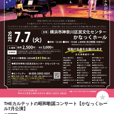
b
o
THEカルテットの昭和歌謡コンサート【かなっくホー
o
ル7月公演】
k