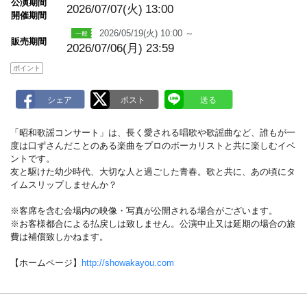
m
公演期間
2026/07/07(火)
13:00
a
開催期間
r
k
2026/05/19(火) 10:00 ～
販売期間
2026/07/06(月) 23:59
ポイント
「昭和歌謡コンサート」は、長く愛される唱歌や歌謡曲など、誰もが一
度は口ずさんだことのある楽曲をプロのボーカリストと共に楽しむイベ
ントです。
友と駆けた幼少時代、大切な人と過ごした青春。歌と共に、あの頃にタ
イムスリップしませんか？
※客席を含む会場内の映像・写真が公開される場合がございます。
※お客様都合による払戻しは致しません。公演中止又は延期の場合の旅
費は補償致しかねます。
【ホームページ】
http://showakayou.com