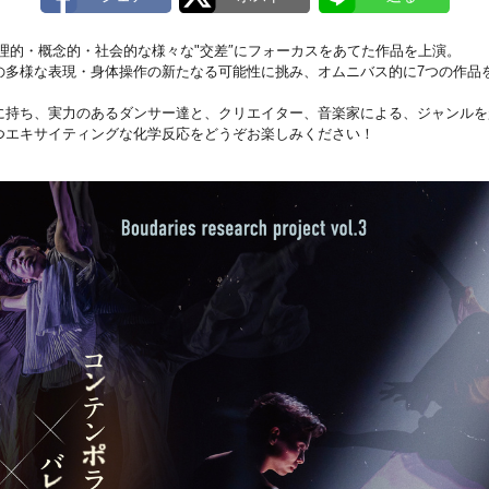
に、物理的・概念的・社会的な様々な"交差″にフォーカスをあてた作品を上演。
の多様な表現・身体操作の新たなる可能性に挑み、オムニバス的に7つの作品
に持ち、実力のあるダンサー達と、クリエイター、音楽家による、ジャンルを
つエキサイティングな化学反応をどうぞお楽しみください！