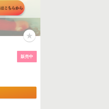
b
o
o
k
m
a
販売中
r
k