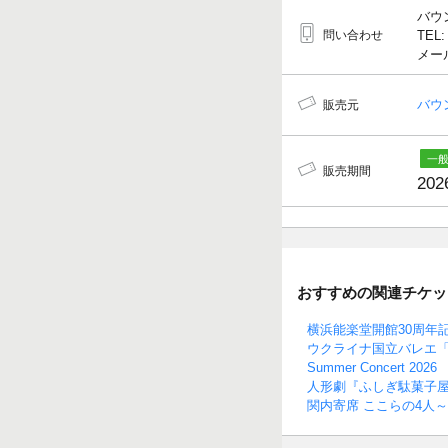
バウ
問い合わせ
TEL:
メール
バウ
販売元
販売期間
202
おすすめの関連チケッ
横浜能楽堂開館30周年
ウクライナ国立バレエ「
Summer Concert 20
人形劇『ふしぎ駄菓子
関内寄席 ここらの4人