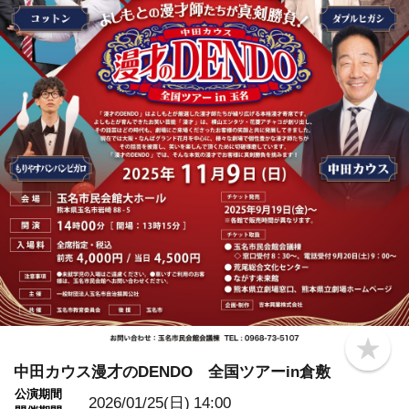
b
o
中田カウス漫才のDENDO 全国ツアーin倉敷
o
公演期間
k
2026/01/25(日)
14:00