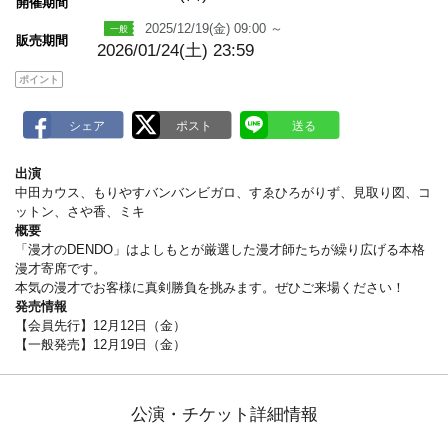
m
開催期間
a
2025/12/19(金) 09:00 ～
r
販売期間
k
2026/01/24(土) 23:59
ポイント
出演
中田カウス、もりやすバンバンビガロ、すゑひろがりず、見取り図、コ
ットン、さや香、ミキ
概要
「漫才のDENDO」はよしもとが厳選した漫才師たちが繰り広げる本格
漫才寄席です。
本気の漫才でお客様に真剣勝負を挑みます。ぜひご来場ください！
発売情報
【会員先行】12月12日（金）
【一般発売】12月19日（金）
公演・チケット詳細情報