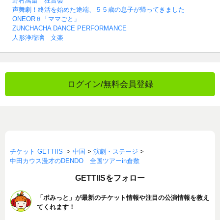
野村萬斎 狂言会
声舞劇！終活を始めた途端、５５歳の息子が帰ってきました
ONEOR８「ママごと」
ZUNCHACHA DANCE PERFORMANCE
人形浄瑠璃 文楽
ログイン/無料会員登録
チケット GETTIIS
>
中国
>
演劇・ステージ
>
中田カウス漫才のDENDO 全国ツアーin倉敷
GETTIISをフォロー
「ポみっと」が最新のチケット情報や注目の公演情報を教え
てくれます！