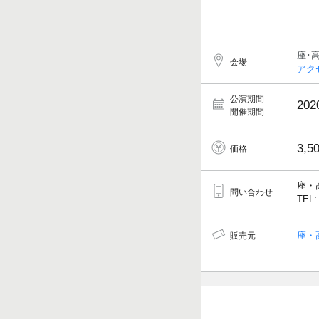
座･高
会場
アク
公演期間
202
開催期間
3,5
価格
座・
問い合わせ
TEL:
座・
販売元