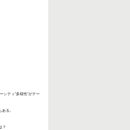
シティ“多様性”がテー
もある。
は？