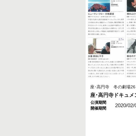
座･高円寺 冬の劇場26
座･高円寺ドキュメ
公演期間
2020/02/
開催期間