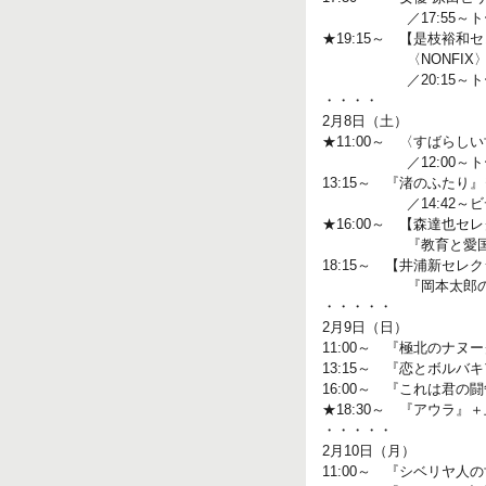
／17:55～トー
★19:15～ 【是枝裕和
〈NONFIX〉『し
／20:15～トー
・・・・
2月8日（土）
★11:00～ 〈すばらし
／12:00～トーク
13:15～ 『渚のふた
／14:42～ビデオ
★16:00～ 【森達也セ
『教育と愛国』／17
18:15～ 【井浦新セレ
『岡本太郎の沖縄』／
・・・・・
2月9日（日）
11:00～ 『極北のナヌ
13:15～ 『恋とボルバ
16:00～ 『これは君の
★18:30～ 『アウラ』
・・・・・
2月10日（月）
11:00～ 『シベリヤ人