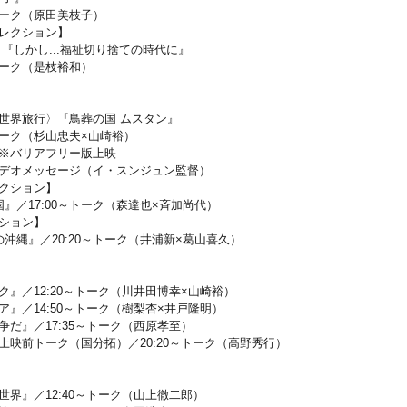
ク（原田美枝子）
セレクション】
かし...福祉切り捨ての時代に』
ク（是枝裕和）
い世界旅行〉『鳥葬の国 ムスタン』
（杉山忠夫×山崎裕）
り』※バリアフリー版上映
メッセージ（イ・スンジュン監督）
レクション】
:00～トーク（森達也×斉加尚代）
クション】
20:20～トーク（井浦新×葛山喜久）
ーク』／12:20～トーク（川井田博幸×山崎裕）
キア』／14:50～トーク（樹梨杏×井戸隆明）
闘争だ』／17:35～トーク（西原孝至）
＋上映前トーク（国分拓）／20:20～トーク（高野秀行）
の世界』／12:40～トーク（山上徹二郎）