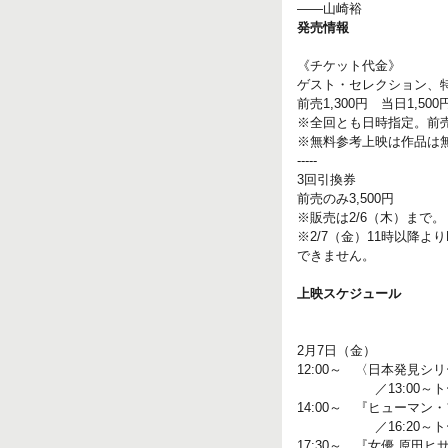
――山崎裕
発売情報
《チケット代金》
ゲスト・セレクション、
前売1,300円 当日1,500
※全回とも日時指定。前
※無料参考上映は作品は
-----
3回引換券
前売のみ3,500円
※販売は2/6（木）まで。
※2/7（金）11時以降
できません。
上映スケジュール
2月7日（金）
12:00～ 〈日本発見
／13:00～トーク
14:00～ 『ヒューマン
／16:20～
17:30～ 『女優 原田ヒ