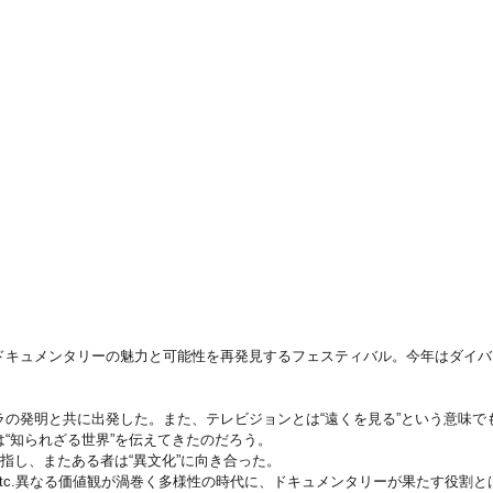
ドキュメンタリーの魅力と可能性を再発見するフェスティバル。今年はダイバー
ラの発明と共に出発した。また、テレビジョンとは“遠くを見る”という意味で
“知られざる世界”を伝えてきたのだろう。
目指し、またある者は“異文化”に向き合った。
tc.異なる価値観が渦巻く多様性の時代に、ドキュメンタリーが果たす役割と