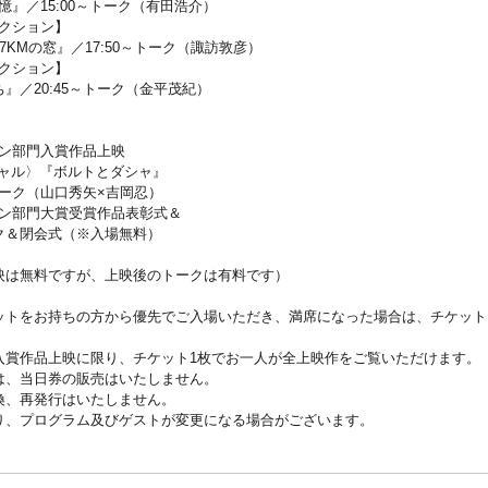
記憶』／15:00～トーク（有田浩介）
レクション】
窓』／17:50～トーク（諏訪敦彦）
レクション】
:45～トーク（金平茂紀）
ョン部門入賞作品上映
ペシャル〉『ボルトとダシャ』
（山口秀矢×吉岡忍）
ション部門大賞受賞作品表彰式＆
会式（※入場無料）
映は無料ですが、上映後のトークは有料です）
ットをお持ちの方から優先でご入場いただき、満席になった場合は、チケット
。
入賞作品上映に限り、チケット1枚でお一人が全上映作をご覧いただけます。
は、当日券の販売はいたしません。
換、再発行はいたしません。
り、プログラム及びゲストが変更になる場合がございます。