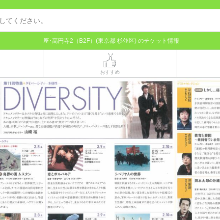
座･高円寺2（B2F）(東京都 杉並区) のチケット情報
おすすめ