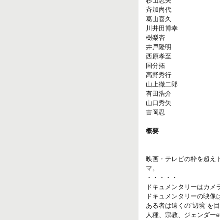
杉山忠夫
斉加尚代
葛山喜久
川井田博幸
樹梨杏
井戸隆明
西原孝至
国分拓
高野秀行
山上徹二郎
有田浩介
山口秀矢
吉岡忍
概要
映画・テレビの枠を超え
マ。
・・・・・
ドキュメンタリーはカメ
ドキュメンタリーの映像は
ある者は遠くの“辺境”を
人種、宗教、ジェンダーe