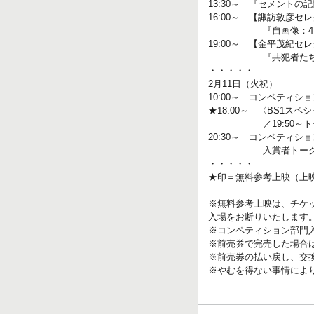
13:30～ 『セメントの
16:00～ 【諏訪敦彦セ
『自画像：47KMの
19:00～ 【金平茂紀セ
『共犯者たち』／20
・・・・・
2月11日（火祝）
10:00～ コンペティシ
★18:00～ 〈BS1ス
／19:50～トーク
20:30～ コンペティ
入賞者トーク＆閉
・・・・・
★印＝無料参考上映（上
※無料参考上映は、チケ
入場をお断りいたします
※コンペティション部門
※前売券で完売した場合
※前売券の払い戻し、交
※やむを得ない事情によ