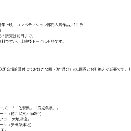
特集上映、コンペティション部門入賞作品／1回券
円
売の販売は前日まで。
無料ですが、上映後トークは有料です。
よりB2F会場前受付にてお好きな回（3作品分）の1回券とお引換えが必要です。
シリーズ〉『「佐賀県」「鹿児島県」』
（筒井武文×山崎裕）
・フロー 大地漂流』
トーク（安田菜津紀）
サ子』