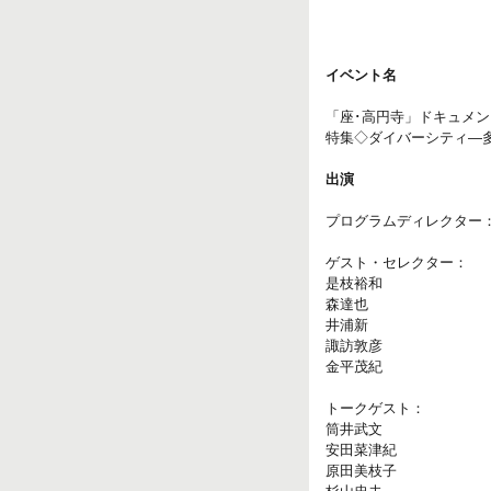
イベント名
「座･高円寺」ドキュメンタ
特集◇ダイバーシティ―
出演
プログラムディレクター
ゲスト・セレクター：
是枝裕和
森達也
井浦新
諏訪敦彦
金平茂紀
トークゲスト：
筒井武文
安田菜津紀
原田美枝子