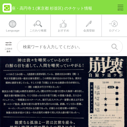
座・高円寺１(東京都 杉並区) のチケット情報
Language
こだわり検索
おすすめ
会員登録
ログイン
こだわり
条件