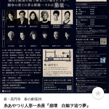
b
o
座・高円寺 春の劇場28
o
糸あやつり人形一糸座『崩壊 白鯨ヲ追ウ夢』
k