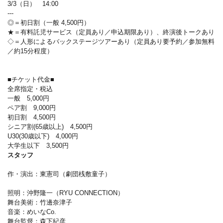
3/3（日） 14:00
---
◎＝初日割（一般 4,500円）
★＝有料託児サービス（定員あり／申込期限あり）、終演後トークあり
◇＝人形によるバックステージツアーあり（定員あり要予約／参加無料
／約15分程度）
■チケット代金■
全席指定・税込
一般 5,000円
ペア割 9,000円
初日割 4,500円
シニア割(65歳以上) 4,500円
U30(30歳以下) 4,000円
大学生以下 3,500円
スタッフ
作・演出：東憲司（劇団桟敷童子）
照明：沖野隆一（RYU CONNECTION）
舞台美術：竹邊奈津子
音楽：めいなCo.
舞台監督：森下紀彦