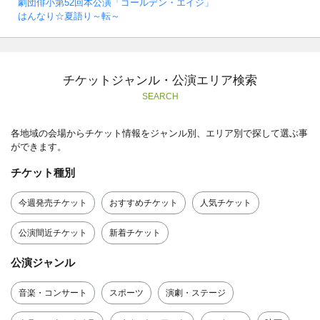
劇団俳小第52回本公演「ゴールデン・エイジ」
はんなり☆夏語り～転～
チケットジャンル・公演エリア検索
SEARCH
各地域の会場からチケット情報をジャンル別、エリア別で探して選ぶ事
ができます。
チケット種別
今週発売チケット
おすすめチケット
人気チケット
公演間近チケット
新着チケット
公演ジャンル
音楽・コンサート
スポーツ
演劇・ステージ