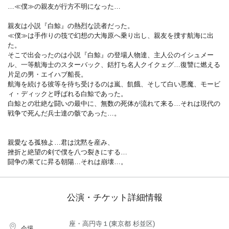
…≪僕≫の親友が行方不明になった…
​親友は小説『白鯨』の熱烈な読者だった。
≪僕≫は手作りの筏で幻想の大海原へ乗り出し、親友を捜す航海に出
た。
そこで出会ったのは小説『白鯨』の登場人物達、主人公のイシュメー
ル、一等航海士のスターバック、銛打ち名人クイクェグ…復讐に燃える
片足の男・エイハブ船長。
航海を続ける彼等を待ち受けるのは嵐、飢餓、そして白い悪魔、モービ
ィ・ディックと呼ばれる白鯨であった。
白鯨との壮絶な闘いの最中に、​無数の死体が流れて来る…それは現代の
戦争で死んだ兵士達の骸であった…。
親愛なる孤独よ…君は沈黙を産み、
挫折と絶望の剣で僕を八つ裂きにする…
闘争の果てに昇る朝陽…それは崩壊…。
公演・チケット詳細情報
座・高円寺１(東京都 杉並区)
会場