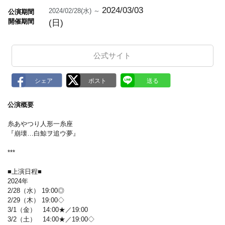
m
a
2024/03/03
2024/02/28(水) ～
公演期間
r
開催期間
(日)
k
公式サイト
公演概要
糸あやつり人形一糸座
『崩壊…白鯨ヲ追ウ夢』
***
■上演日程■
2024年
2/28（水） 19:00◎
2/29（木） 19:00◇
3/1（金） 14:00★／19:00
3/2（土） 14:00★／19:00◇