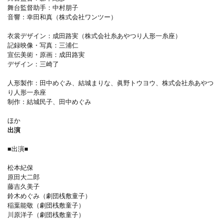
舞台監督助手：中村朋子
音響：幸田和真（株式会社ワンツー）
衣裳デザイン：成田路実（株式会社糸あやつり人形一糸座）
記録映像・写真：三浦仁
宣伝美術・原画：成田路実
デザイン：三崎了
人形製作：田中めぐみ、結城まりな、眞野トウヨウ、株式会社糸あやつ
り人形一糸座
制作：結城民子、田中めぐみ
ほか
出演
■出演■
松本紀保
原田大二郎
藤吉久美子
鈴木めぐみ（劇団桟敷童子）
稲葉能敬（劇団桟敷童子）
川原洋子（劇団桟敷童子）