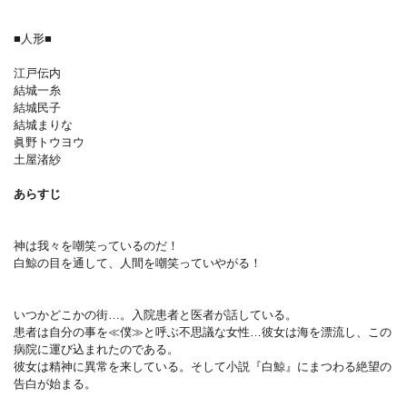
■人形■
江戸伝内
結城一糸
結城民子
結城まりな
眞野トウヨウ
土屋渚紗
あらすじ
神は我々を嘲笑っているのだ！
白鯨の目を通して、人間を嘲笑っていやがる！
いつかどこかの街…。入院患者と医者が話している。
患者は自分の事を≪僕≫と呼ぶ不思議な女性…彼女は海を漂流し、この
病院に運び込まれたのである。
彼女は精神に異常を来している。そして小説『白鯨』にまつわる絶望の
告白が始まる。