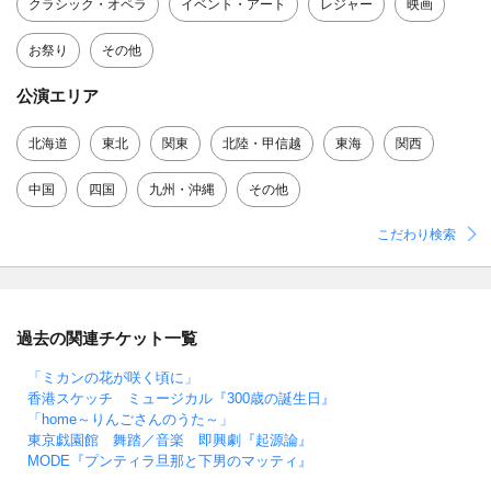
クラシック・オペラ
イベント・アート
レジャー
映画
お祭り
その他
公演エリア
北海道
東北
関東
北陸・甲信越
東海
関西
中国
四国
九州・沖縄
その他
こだわり検索
過去の関連チケット一覧
「ミカンの花が咲く頃に」
香港スケッチ ミュージカル『300歳の誕生日』
「home～りんごさんのうた～」
東京戯園館 舞踏／音楽 即興劇『起源論』
MODE『プンティラ旦那と下男のマッティ』