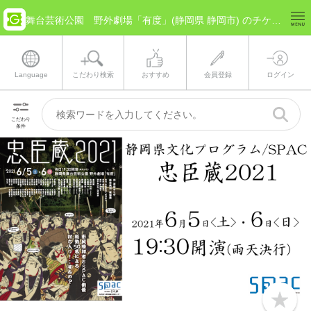
舞台芸術公園 野外劇場「有度」(静岡県 静岡市) のチケット情報
Language
こだわり検索
おすすめ
会員登録
ログイン
こだわり
条件
b