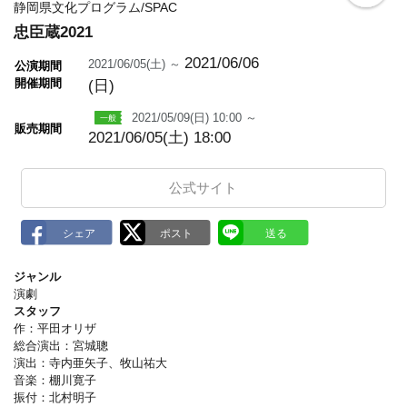
o
静岡県文化プログラム/SPAC
o
忠臣蔵2021
k
m
a
2021/06/06
2021/06/05(土) ～
公演期間
r
開催期間
(日)
k
2021/05/09(日) 10:00 ～
販売期間
2021/06/05(土) 18:00
公式サイト
ジャンル
演劇
スタッフ
作：平田オリザ
総合演出：宮城聰
演出：寺内亜矢子、牧山祐大
音楽：棚川寛子
振付：北村明子