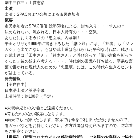
劇中曲作曲：山貫憲彦
出演
出演：SPACおよび公募による市民参加者
概要
市民参加者とSPAC俳優 総勢50名による、討ち入り！・・すんの？
決められない、流される、日本人特有の・・・空気。
あなたにおくる令和の『忠臣蔵』内幕劇！
平田オリザが1999年に書き下ろした『忠臣蔵』には、「拙者」も「ソレ
ガシ」も出てこない。もはや武士道は忘れられた平和な時代に、残され
た武士達は「田中さん」「鈴木さん」と呼び合って「殿が吉良を斬っち
ゃった」後の始末を考える・・・。時代劇の常識を打ち破る、平易な言
葉で書かれた現代人のための『忠臣蔵』には、この時代を生きるヒント
が詰まっている。
発売情報
【全席自由】
日本語上演／英語字幕
上演時間：約100分（予定）
●未就学児との入場はご遠慮ください。
●背もたれのない客席になります。
●雨天でも上演いたします。客席では傘をご利用いただけませんので、
雨ガッパなどをお持ちください。夕方以降は冷え込みますので、防寒着
をご用意ください。
【重要】《新型コロナウイルス感染症対策》 ご来場のお客様へご協力