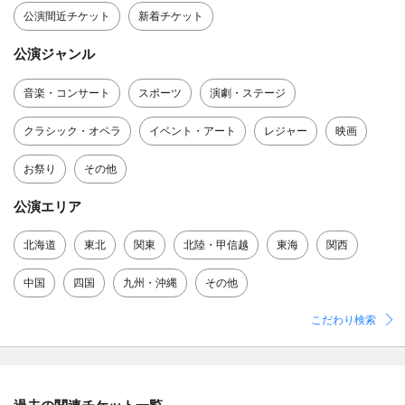
公演間近チケット
新着チケット
公演ジャンル
音楽・コンサート
スポーツ
演劇・ステージ
クラシック・オペラ
イベント・アート
レジャー
映画
お祭り
その他
公演エリア
北海道
東北
関東
北陸・甲信越
東海
関西
中国
四国
九州・沖縄
その他
こだわり検索