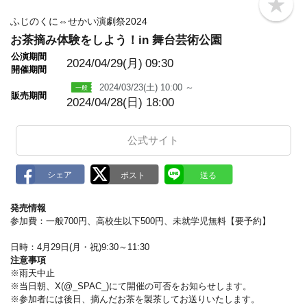
b
o
ふじのくに⇔せかい演劇祭2024
o
お茶摘み体験をしよう！in 舞台芸術公園
k
m
公演期間
a
2024/04/29(月)
09:30
開催期間
r
k
2024/03/23(土) 10:00 ～
販売期間
2024/04/28(日) 18:00
公式サイト
発売情報
参加費：一般700円、高校生以下500円、未就学児無料【要予約】
日時：4月29日(月・祝)9:30～11:30
注意事項
※雨天中止
※当日朝、X(@_SPAC_)にて開催の可否をお知らせします。
※参加者には後日、摘んだお茶を製茶してお送りいたします。