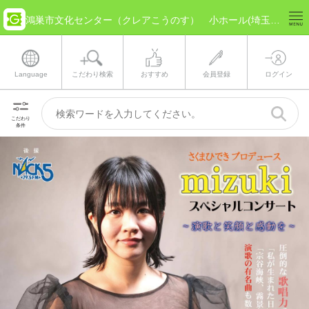
鴻巣市文化センター（クレアこうのす） 小ホール(埼玉県 鴻巣市) のチケット情報
Language
こだわり検索
おすすめ
会員登録
ログイン
こだわり
条件