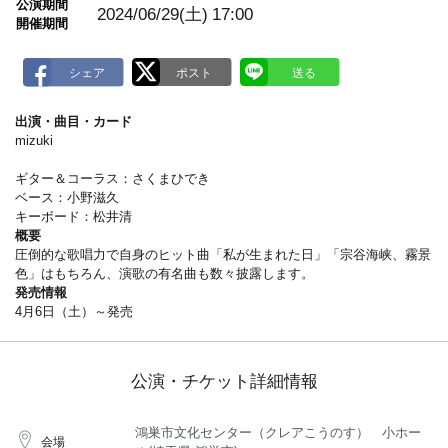
公演期間
a
2024/06/29(土)
17:00
開催期間
r
k
出演・曲目・カード
mizuki
ギター＆コーラス：さくまひでき
ベース：小野滋久
キーボード：松井清
概要
圧倒的な歌唱力で自身のヒット曲「私が生まれた日」「宗谷海峡、霧景
色」はもちろん、演歌の有名曲も数々披露します。
発売情報
4月6日（土）～発売
公演・チケット詳細情報
鴻巣市文化センター（クレアこうのす） 小ホー
会場