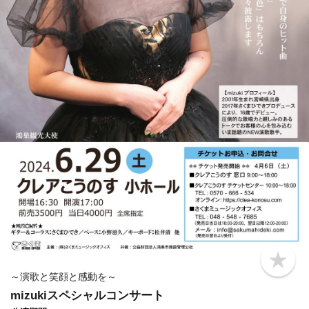
b
o
～演歌と笑顔と感動を～
o
mizukiスペシャルコンサート
k
m