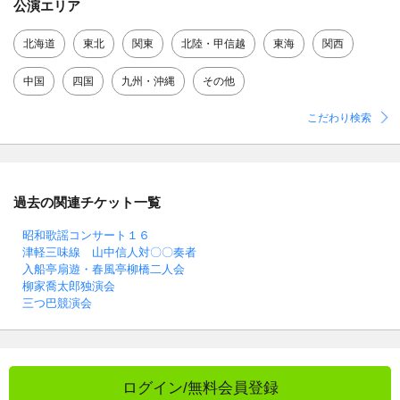
公演エリア
北海道
東北
関東
北陸・甲信越
東海
関西
中国
四国
九州・沖縄
その他
こだわり検索
過去の関連チケット一覧
昭和歌謡コンサート１６
津軽三味線 山中信人対〇〇奏者
入船亭扇遊・春風亭柳橋二人会
柳家喬太郎独演会
三つ巴競演会
ログイン/無料会員登録