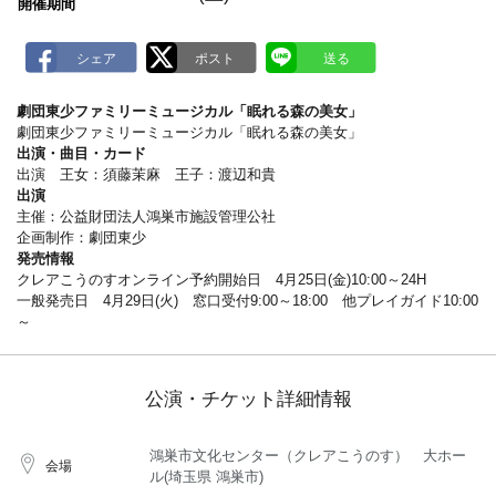
m
開催期間
a
r
k
劇団東少ファミリーミュージカル「眠れる森の美女」
劇団東少ファミリーミュージカル「眠れる森の美女」
出演・曲目・カード
出演 王女：須藤茉麻 王子：渡辺和貴
出演
主催：公益財団法人鴻巣市施設管理公社
企画制作：劇団東少
発売情報
クレアこうのすオンライン予約開始日 4月25日(金)10:00～24H
一般発売日 4月29日(火) 窓口受付9:00～18:00 他プレイガイド10:00
～
公演・チケット詳細情報
鴻巣市文化センター（クレアこうのす） 大ホー
会場
ル(埼玉県 鴻巣市)