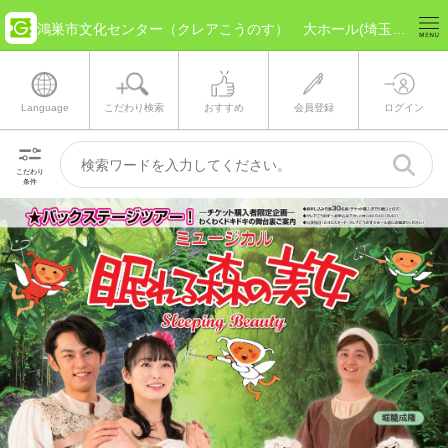
鴻巣市文化センター（クレアこうのす） 大ホール(埼玉県 鴻巣市) のチケット情報
Language
こだわり検索
おすすめ
会員登録
ログイン
こだわり
条件