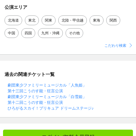
公演エリア
北海道
東北
関東
北陸・甲信越
東海
関西
中国
四国
九州・沖縄
その他
こだわり検索
過去の関連チケット一覧
劇団東少ファミリーミュージカル「人魚姫」
第十三回こうのす能・狂言公演
劇団東少ファミリーミュージカル「白雪姫」
第十二回こうのす能・狂言公演
ひろがるスカイ！プリキュア ドリームステージ♪