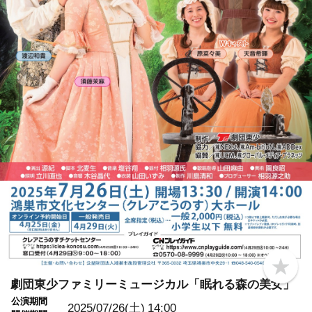
b
o
劇団東少ファミリーミュージカル「眠れる森の美女」
o
公演期間
k
2025/07/26(土)
14:00