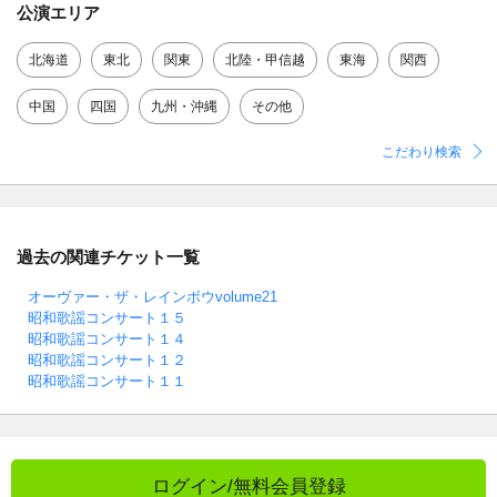
公演エリア
北海道
東北
関東
北陸・甲信越
東海
関西
中国
四国
九州・沖縄
その他
こだわり検索
過去の関連チケット一覧
オーヴァー・ザ・レインボウvolume21
昭和歌謡コンサート１５
昭和歌謡コンサート１４
昭和歌謡コンサート１２
昭和歌謡コンサート１１
ログイン/無料会員登録