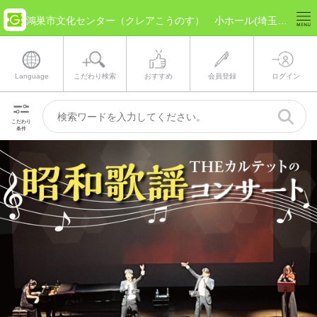
鴻巣市文化センター（クレアこうのす） 小ホール(埼玉県 鴻巣市) のチケット情報
Language
こだわり検索
おすすめ
会員登録
ログイン
こだわり
条件