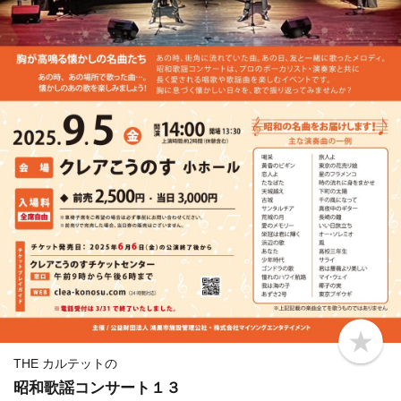
b
o
THE カルテットの
o
昭和歌謡コンサート１３
k