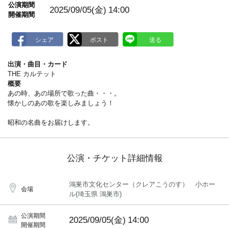
m
公演期間
a
2025/09/05(金)
14:00
開催期間
r
k
出演・曲目・カード
THE カルテット
概要
あの時、あの場所で歌った曲・・・。
懐かしのあの歌を楽しみましょう！
昭和の名曲をお届けします。
公演・チケット詳細情報
鴻巣市文化センター（クレアこうのす） 小ホー
会場
ル(埼玉県 鴻巣市)
公演期間
2025/09/05(金)
14:00
開催期間