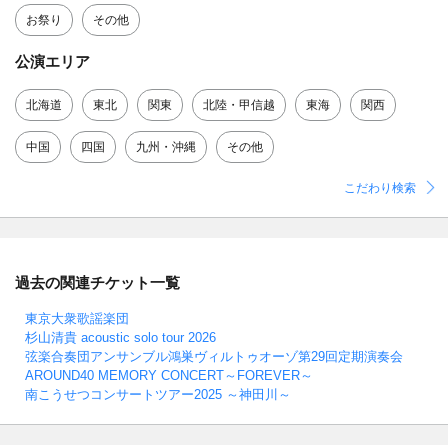
お祭り
その他
公演エリア
北海道
東北
関東
北陸・甲信越
東海
関西
中国
四国
九州・沖縄
その他
こだわり検索
過去の関連チケット一覧
東京大衆歌謡楽団
杉山清貴 acoustic solo tour 2026
弦楽合奏団アンサンブル鴻巣ヴィルトゥオーゾ第29回定期演奏会
AROUND40 MEMORY CONCERT～FOREVER～
南こうせつコンサートツアー2025 ～神田川～