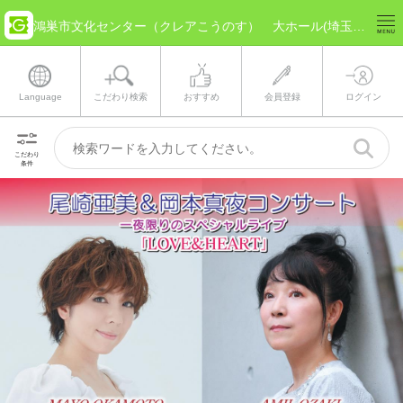
鴻巣市文化センター（クレアこうのす） 大ホール(埼玉県 鴻巣市) のチケット情報
Language
こだわり検索
おすすめ
会員登録
ログイン
こだわり
条件