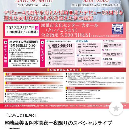
b
o
「LOVE＆HEART」
o
尾崎亜美＆岡本真夜一夜限りのスペシャルライブ
k
m