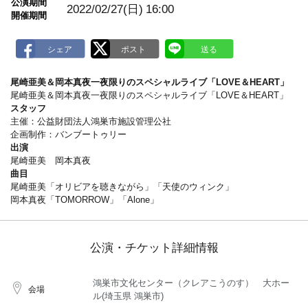
公演期間
a
2022/02/27(日)
16:00
開催期間
r
k
尾崎亜美＆岡本真夜一夜限りのスペシャルライブ「LOVE＆HEART」
尾崎亜美＆岡本真夜一夜限りのスペシャルライブ「LOVE＆HEART」
スタッフ
主催：公益財団法人鴻巣市施設管理公社
企画制作：バンブートゥリー
出演
尾崎亜美 岡本真夜
曲目
尾崎亜美「オリビアを聴きながら」「天使のウィンク」
岡本真夜「TOMORROW」「Alone」
公演・チケット詳細情報
鴻巣市文化センター（クレアこうのす） 大ホー
会場
ル(埼玉県 鴻巣市)