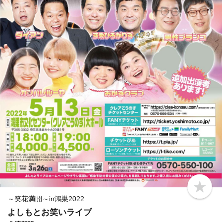
b
o
～笑花満開～in鴻巣2022
o
よしもとお笑いライブ
k
m