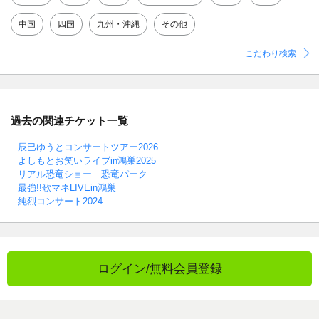
中国
四国
九州・沖縄
その他
こだわり検索
過去の関連チケット一覧
辰巳ゆうとコンサートツアー2026
よしもとお笑いライブin鴻巣2025
リアル恐竜ショー 恐竜パーク
最強!!歌マネLIVEin鴻巣
純烈コンサート2024
ログイン/無料会員登録