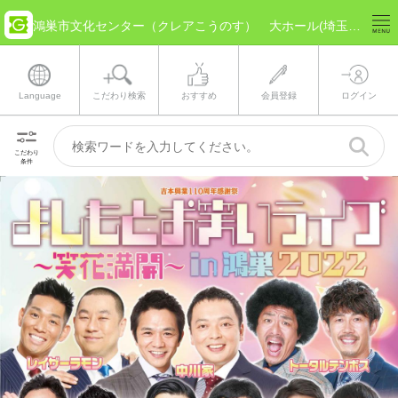
鴻巣市文化センター（クレアこうのす） 大ホール(埼玉県 鴻巣市) のチケット情報
Language
こだわり検索
おすすめ
会員登録
ログイン
こだわり
条件