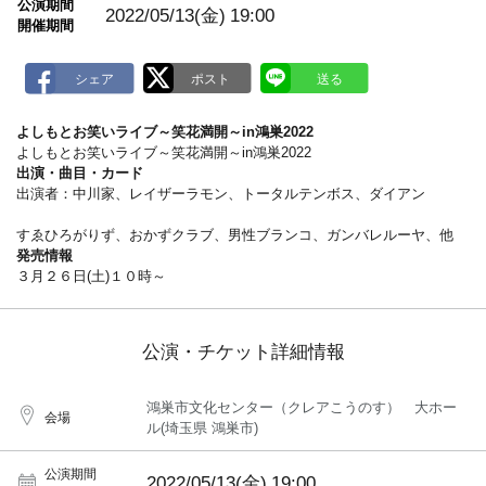
公演期間
a
2022/05/13(金)
19:00
開催期間
r
k
よしもとお笑いライブ～笑花満開～in鴻巣2022
よしもとお笑いライブ～笑花満開～in鴻巣2022
出演・曲目・カード
出演者：中川家、レイザーラモン、トータルテンボス、ダイアン
すゑひろがりず、おかずクラブ、男性ブランコ、ガンバレルーヤ、他
発売情報
３月２６日(土)１０時～
公演・チケット詳細情報
鴻巣市文化センター（クレアこうのす） 大ホー
会場
ル(埼玉県 鴻巣市)
公演期間
2022/05/13(金)
19:00