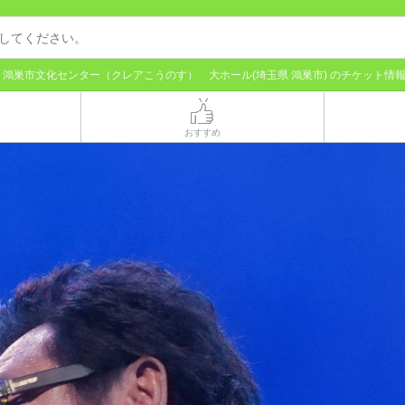
鴻巣市文化センター（クレアこうのす） 大ホール(埼玉県 鴻巣市) のチケット情
おすすめ