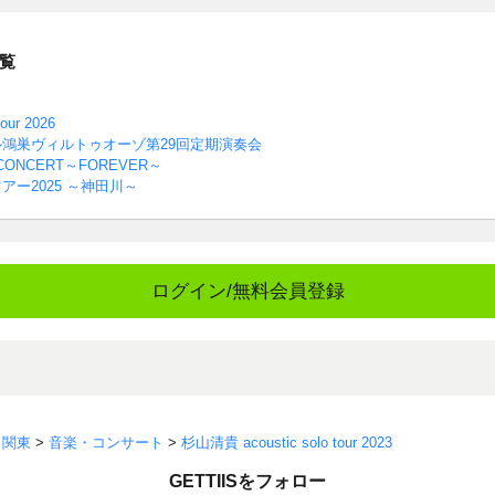
覧
our 2026
鴻巣ヴィルトゥオーゾ第29回定期演奏会
 CONCERT～FOREVER～
ー2025 ～神田川～
ログイン/無料会員登録
>
関東
>
音楽・コンサート
>
杉山清貴 acoustic solo tour 2023
GETTIISをフォロー