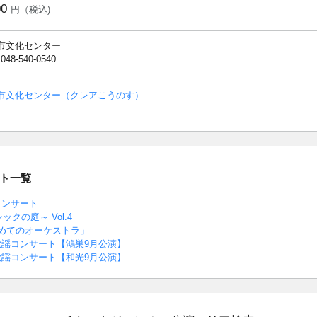
00
円（税込)
市文化センター
 048-540-0540
市文化センター（クレアこうのす）
ト一覧
コンサート
ラシックの庭～ Vol.4
めてのオーケストラ」
歌謡コンサート【鴻巣9月公演】
歌謡コンサート【和光9月公演】