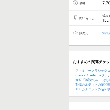
7,7
価格
鴻巣
問い合わせ
TEL:
鴻巣
販売元
おすすめの関連チケッ
ファミリークラシック
Classic Garden ～ク
大宮「0歳からの・はじ
THEカルテットの昭和
THEカルテットの昭和