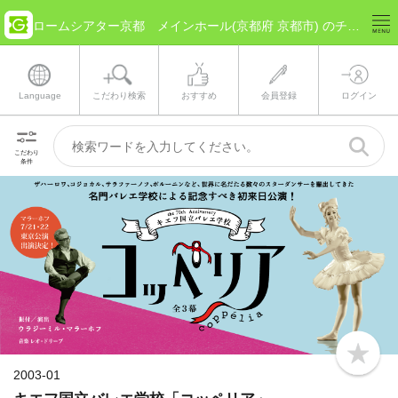
ロームシアター京都 メインホール(京都府 京都市) のチケット情報
Language
こだわり検索
おすすめ
会員登録
ログイン
こだわり
条件
b
o
2003-01
o