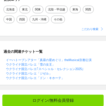
北海道
東北
関東
北陸・甲信越
東海
関西
中国
四国
九州・沖縄
その他
こだわり検索
過去の関連チケット一覧
イーハトーブシアター「真昼の星めぐり」theMusical京都公演
ウクライナ国立バレエ「雪の女王」
ウクライナ国立バレエ｢スペシャル・セレクション2025｣
ウクライナ国立バレエ「ジゼル」
ウクライナ国立バレエ「ドン・キホーテ」
ログイン/無料会員登録