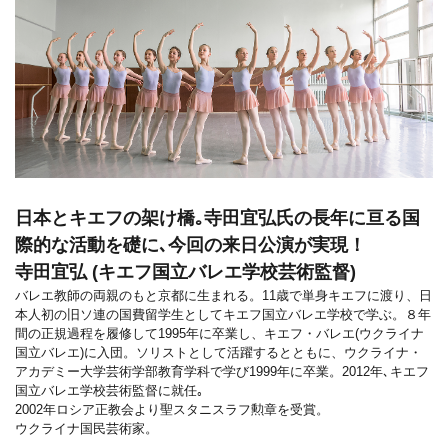
日本とキエフの架け橋｡寺田宜弘氏の長年に亘る国
際的な活動を礎に､今回の来日公演が実現！
寺田宜弘 (キエフ国立バレエ学校芸術監督)
バレエ教師の両親のもと京都に生まれる。11歳で単身キエフに渡り、日
本人初の旧ソ連の国費留学生としてキエフ国立バレエ学校で学ぶ。８年
間の正規過程を履修して1995年に卒業し、キエフ・バレエ(ウクライナ
国立バレエ)に入団。ソリストとして活躍するとともに、ウクライナ・
アカデミー大学芸術学部教育学科で学び1999年に卒業。2012年､キエフ
国立バレエ学校芸術監督に就任｡
2002年ロシア正教会より聖スタニスラフ勲章を受賞。
ウクライナ国民芸術家。