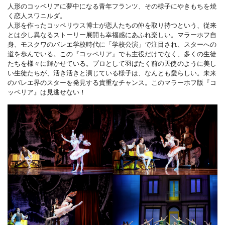
人形のコッペリアに夢中になる青年フランツ、その様子にやきもちを焼
く恋人スワニルダ。
人形を作ったコッペリウス博士が恋人たちの仲を取り持つという、従来
とは少し異なるストーリー展開も幸福感にあふれ楽しい。マラーホフ自
身、モスクワのバレエ学校時代に「学校公演」で注目され、スターへの
道を歩んでいる。この『コッペリア』でも主役だけでなく、多くの生徒
たちを様々に輝かせている。プロとして羽ばたく前の天使のように美し
い生徒たちが、活き活きと演じている様子は、なんとも愛らしい。未来
のバレエ界のスターを発見する貴重なチャンス。このマラーホフ版『コ
ッペリア』は見逃せない！