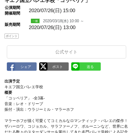
キエフ国立バレエ学校「コッペリア」
k
m
公演期間
a
2020/07/26(日)
15:00
開催期間
r
k
2020/03/18(水) 10:00 ～
販売期間
2020/07/26(日) 13:00
ポイント
公式サイト
出演予定
キエフ国立バレエ学校
概要
「コッペリア」 -全3幕-
音楽：レオ・ドリーブ
振付・演出：ウラジーミル・マラーホフ
マラーホフが描く可愛くてコミカルなロマンティック・バレエの傑作！
ザハーロワ、コジョカル、サラファーノフ、ポルーニンなど、世界に名
だたる数々のスターダンサーを輩出してきた名門バレエ学校による記念