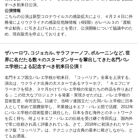
すべき初来日公演。
公演情報
こちらの公演は新型コロナウイルスの感染拡大により、４月２４日に外
務省によりウクライナの感染症危険情報（4段階）がレベル３の「渡航
中止勧告」に引き上げられたことを受け、公演開催について協議中のた
め、現在販売を停止しております。
ザハーロワ､コジョカル､サラファーノフ､ポルーニンなど､世
界に名だたる数々のスターダンサーを輩出してきた名門バレ
エ学校による記念すべき初来日公演！
名門キエフ国立バレエ学校が初来日、『コッペリア』全幕を上演する。
演出は、ウクライナ出身の大スターであるマラーホフ。『 キエフにマ
ラーホフを招き、３ケ月かけてバレエ学校の生徒たちの作品を作りあげ
る 』この壮大なプロジェクトを発案・実現させたのは、バレエ学校の
芸術監督、寺田宜弘。11歳で、当時ソ連国立だった同バレエ学校に日本
人として初めて国費留学し、卒業後はキエフ・バレエ団で活躍、2012年
にバレエ学校の芸術監督に就任した。日本を含む海外とのネットワーク
を広く持ち、何よりキエフ・バレエの伝統を受け継ぐ寺田氏は、国内外
で常に信頼され高く評価されている。さて、2018年に初演されたマラー
ホフ版『コッペリア』は、テクニックは古典の基本に根ざしながら、と
てもお洒落。