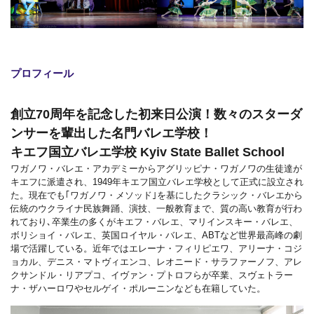
プロフィール
創立70周年を記念した初来日公演！数々のスターダ
ンサーを輩出した名門バレエ学校！
キエフ国立バレエ学校 Kyiv State Ballet School
ワガノワ・バレエ・アカデミーからアグリッピナ・ワガノワの生徒達が
キエフに派遣され、1949年キエフ国立バレエ学校として正式に設立され
た。現在でも｢ワガノワ・メソッド｣を基にしたクラシック・バレエから
伝統のウクライナ民族舞踊、演技、一般教育まで、質の高い教育が行わ
れており､卒業生の多くがキエフ・バレエ、マリインスキー・バレエ、
ボリショイ・バレエ、英国ロイヤル・バレエ、ABTなど世界最高峰の劇
場で活躍している。近年ではエレーナ・フィリピエワ、アリーナ・コジ
ョカル、デニス・マトヴィエンコ、レオニード・サラファーノフ、アレ
クサンドル・リアプコ、イヴァン・プトロフらが卒業、スヴェトラー
ナ・ザハーロワやセルゲイ・ポルーニンなども在籍していた。