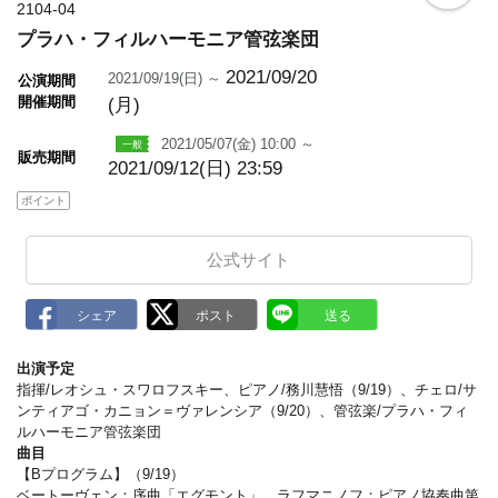
o
2104-04
o
プラハ・フィルハーモニア管弦楽団
k
m
a
2021/09/20
2021/09/19(日) ～
公演期間
r
開催期間
(月)
k
2021/05/07(金) 10:00 ～
販売期間
2021/09/12(日) 23:59
ポイント
公式サイト
出演予定
指揮/レオシュ・スワロフスキー、ピアノ/務川慧悟（9/19）、チェロ/サ
ンティアゴ・カニョン＝ヴァレンシア（9/20）、管弦楽/プラハ・フィ
ルハーモニア管弦楽団
曲目
【Bプログラム】（9/19）
ベートーヴェン：序曲「エグモント」、ラフマニノフ：ピアノ協奏曲第