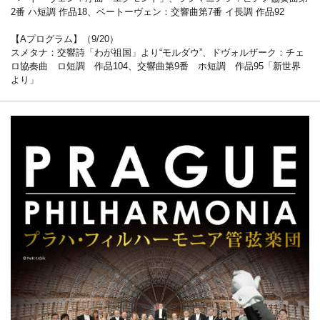
2番 ハ短調 作品18、ベートーヴェン：交響曲第7番 イ長調 作品92
【Aプログラム】（9/20）
スメタナ：交響詩「わが祖国」より“モルダウ”、ドヴォルザーク：チェ
ロ協奏曲 ロ短調 作品104、交響曲第9番 ホ短調 作品95「新世界
より」