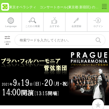
東京オペラシティ コンサートホール(東京都 新宿区) のチケット情報
Language
こだわり検索
おすすめ
会員登録
ログイン
こだわり
条件
b