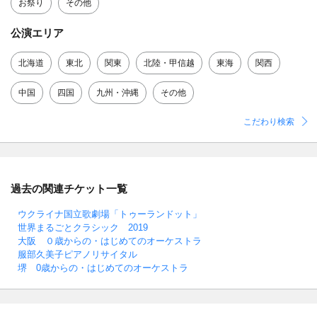
お祭り
その他
公演エリア
北海道
東北
関東
北陸・甲信越
東海
関西
中国
四国
九州・沖縄
その他
こだわり検索
過去の関連チケット一覧
ウクライナ国立歌劇場「トゥーランドット」
世界まるごとクラシック 2019
大阪 ０歳からの・はじめてのオーケストラ
服部久美子ピアノリサイタル
堺 0歳からの・はじめてのオーケストラ