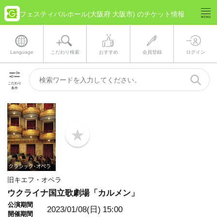
フェスティバルホール(大阪府 大阪市) のチケット情報
Language
こだわり検索
おすすめ
会員登録
ログイン
こだわり
条件
b
o
o
k
m
a
旧キエフ・オペラ
r
k
ウクライナ国立歌劇場「カルメン」
公演期間
2023/01/08(日)
15:00
開催期間