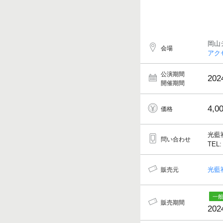
岡山
会場
アク
公演期間
202
開催期間
4,0
価格
光藍
問い合わせ
TEL:
光藍
販売元
販売期間
202