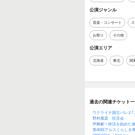
公演ジャンル
音楽・コンサート
ス
お祭り
その他
公演エリア
北海道
東北
関
過去の関連チケット一
ウクライナ国立バレエ｢ス
野村萬斎 狂言会
声舞劇！終活を始めた
第40回アルスくらしき