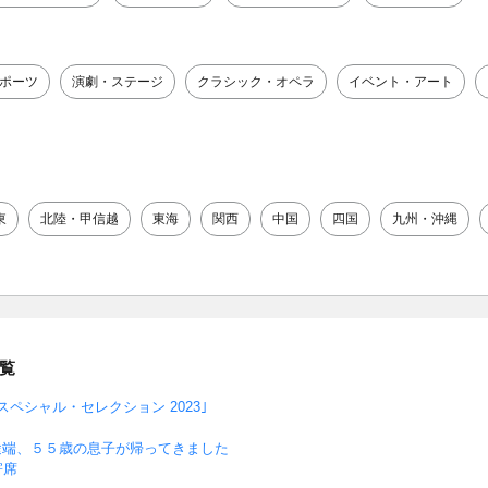
ポーツ
演劇・ステージ
クラシック・オペラ
イベント・アート
東
北陸・甲信越
東海
関西
中国
四国
九州・沖縄
覧
ペシャル・セレクション 2023｣
途端、５５歳の息子が帰ってきました
寄席