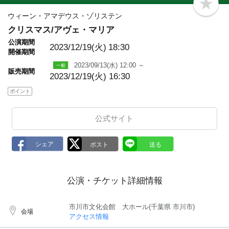
b
o
ウィーン・アマデウス・ゾリステン
o
クリスマス/アヴェ・マリア
k
m
公演期間
a
2023/12/19(火)
18:30
開催期間
r
k
2023/09/13(水) 12:00 ～
販売期間
2023/12/19(火) 16:30
ポイント
公式サイト
公演・チケット詳細情報
市川市文化会館 大ホール(千葉県 市川市)
会場
アクセス情報