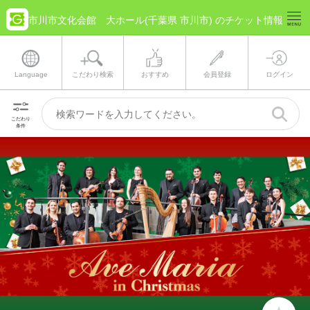
市川市文化会館 大ホール(千葉県 市川市) のチケット情報
Language
こだわり検索
おすすめ
会員登録
ログイン
こだわり
条件