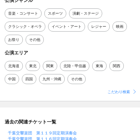
公演ジャンル
音楽・コンサート
スポーツ
演劇・ステージ
クラシック・オペラ
イベント・アート
レジャー
映画
お祭り
その他
公演エリア
北海道
東北
関東
北陸・甲信越
東海
関西
中国
四国
九州・沖縄
その他
こだわり検索
過去の関連チケット一覧
千葉交響楽団 第１１９回定期演奏会
千葉交響楽団 第１１６回定期演奏会