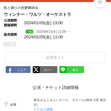
b
o
歌と踊りの初夢舞踏会
o
ウィンナー・ワルツ・オーケストラ
k
m
公演期間
a
2024/01/05(金)
13:00
開催期間
r
k
2023/09/13(水) 12:00 ～
販売期間
2024/01/05(金) 11:00
ポイント
公式サイト
公演・チケット詳細情報
横浜みなとみらいホール 大ホール(神奈川県 横浜
会場
市)
アクセス情報