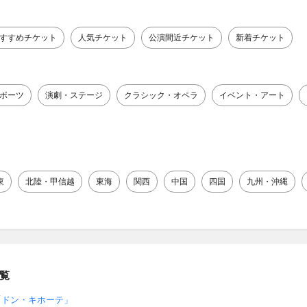
すすめチケット
人気チケット
公演間近チケット
新着チケット
ポーツ
演劇・ステージ
クラシック・オペラ
イベント・アート
東
北陸・甲信越
東海
関西
中国
四国
九州・沖縄
覧
「ドン・キホーテ」