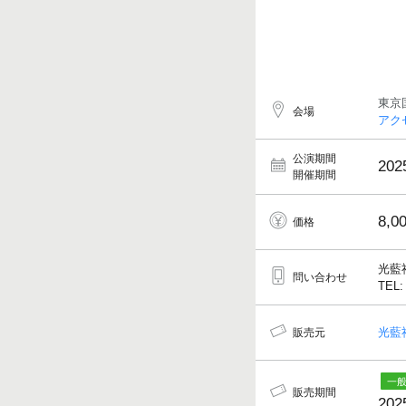
東京
会場
アク
公演期間
202
開催期間
8,0
価格
光藍
問い合わせ
TEL:
光藍
販売元
販売期間
202