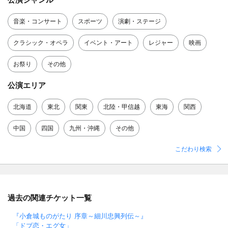
音楽・コンサート
スポーツ
演劇・ステージ
クラシック・オペラ
イベント・アート
レジャー
映画
お祭り
その他
公演エリア
北海道
東北
関東
北陸・甲信越
東海
関西
中国
四国
九州・沖縄
その他
こだわり検索
過去の関連チケット一覧
『小倉城ものがたり 序章～細川忠興列伝～』
「ドブ恋・エグ女」