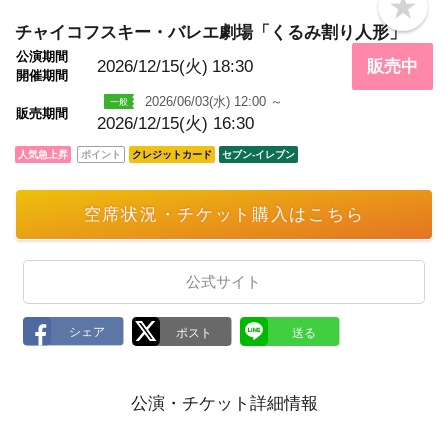
b
o
チャイコフスキー・バレエ劇場「くるみ割り人形」
o
公演期間
k
2026/12/15(火)
18:30
販売中
m
開催期間
a
2026/06/03(水) 12:00 ～
r
販売期間
k
2026/12/15(火) 16:30
人気急上昇
ポイント
クレジットカード
セブン‐イレブン
空席状況・チケット購入はこちら
公式サイト
公演・チケット詳細情報