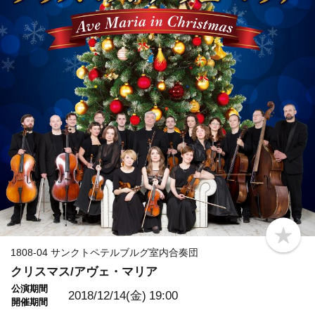
b
o
1808-04 サンクトペテルブルグ室内合奏団
o
クリスマス/アヴェ・マリア
k
m
公演期間
a
2018/12/14(金)
19:00
開催期間
r
k