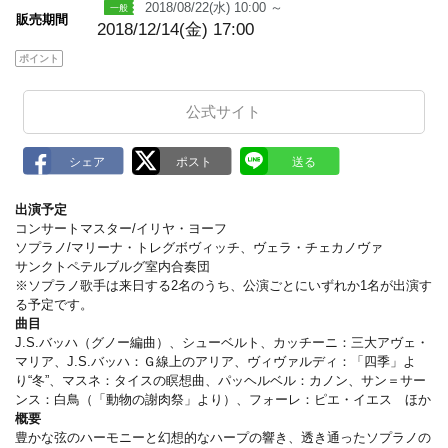
2018/08/22(水) 10:00 ～
販売期間
2018/12/14(金) 17:00
ポイント
公式サイト
出演予定
コンサートマスター/イリヤ・ヨーフ
ソプラノ/マリーナ・トレグボヴィッチ、ヴェラ・チェカノヴァ
サンクトペテルブルグ室内合奏団
※ソプラノ歌手は来日する2名のうち、公演ごとにいずれか1名が出演す
る予定です。
曲目
J.S.バッハ（グノー編曲）、シューベルト、カッチーニ：三大アヴェ・
マリア、J.S.バッハ：Ｇ線上のアリア、ヴィヴァルディ：「四季」よ
り“冬”、マスネ：タイスの瞑想曲、パッヘルベル：カノン、サン＝サー
ンス：白鳥（「動物の謝肉祭」より）、フォーレ：ピエ・イエス ほか
概要
豊かな弦のハーモニーと幻想的なハープの響き、透き通ったソプラノの