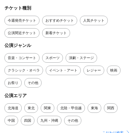
チケット種別
今週発売チケット
おすすめチケット
人気チケット
公演間近チケット
新着チケット
公演ジャンル
音楽・コンサート
スポーツ
演劇・ステージ
クラシック・オペラ
イベント・アート
レジャー
映画
お祭り
その他
公演エリア
北海道
東北
関東
北陸・甲信越
東海
関西
中国
四国
九州・沖縄
その他
こだわり検索