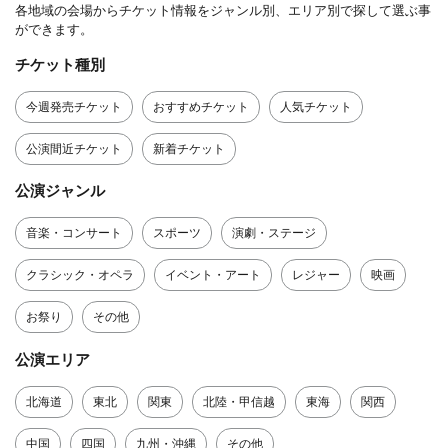
各地域の会場からチケット情報をジャンル別、エリア別で探して選ぶ事
ができます。
チケット種別
今週発売チケット
おすすめチケット
人気チケット
公演間近チケット
新着チケット
公演ジャンル
音楽・コンサート
スポーツ
演劇・ステージ
クラシック・オペラ
イベント・アート
レジャー
映画
お祭り
その他
公演エリア
北海道
東北
関東
北陸・甲信越
東海
関西
中国
四国
九州・沖縄
その他