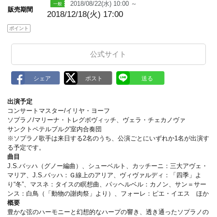
2018/08/22(水) 10:00 ～
販売期間
2018/12/18(火) 17:00
ポイント
公式サイト
出演予定
コンサートマスター/イリヤ・ヨーフ
ソプラノ/マリーナ・トレグボヴィッチ、ヴェラ・チェカノヴァ
サンクトペテルブルグ室内合奏団
※ソプラノ歌手は来日する2名のうち、公演ごとにいずれか1名が出演す
る予定です。
曲目
J.S.バッハ（グノー編曲）、シューベルト、カッチーニ：三大アヴェ・
マリア、J.S.バッハ：Ｇ線上のアリア、ヴィヴァルディ：「四季」よ
り“冬”、マスネ：タイスの瞑想曲、パッヘルベル：カノン、サン＝サー
ンス：白鳥（「動物の謝肉祭」より）、フォーレ：ピエ・イエス ほか
概要
豊かな弦のハーモニーと幻想的なハープの響き、透き通ったソプラノの