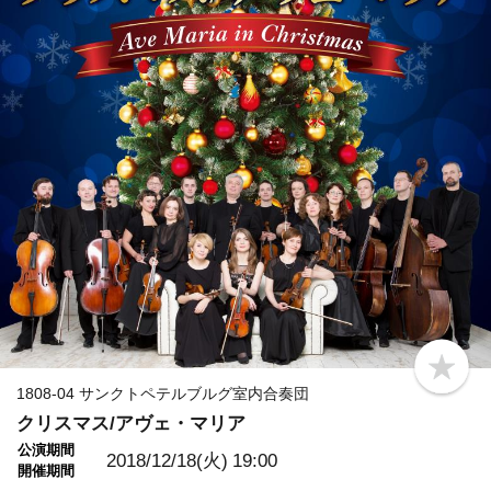
b
o
1808-04 サンクトペテルブルグ室内合奏団
o
クリスマス/アヴェ・マリア
k
m
公演期間
a
2018/12/18(火)
19:00
開催期間
r
k