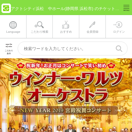
アクトシティ浜松 中ホール(静岡県 浜松市) のチケット情報
Language
こだわり検索
おすすめ
会員登録
ログイン
こだわり
条件