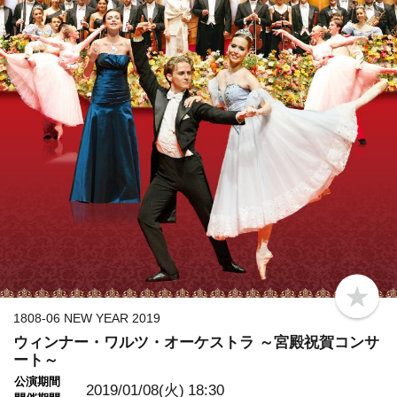
b
o
1808-06 NEW YEAR 2019
o
ウィンナー・ワルツ・オーケストラ ～宮殿祝賀コンサ
k
m
ート～
a
公演期間
r
2019/01/08(火)
18:30
k