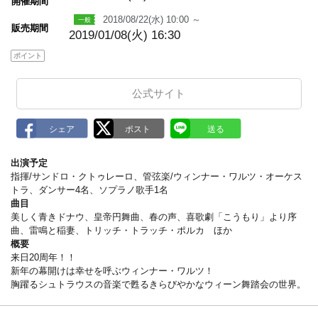
開催期間
2018/08/22(水) 10:00 ～
販売期間
2019/01/08(火) 16:30
ポイント
公式サイト
出演予定
指揮/サンドロ・クトゥレーロ、管弦楽/ウィンナー・ワルツ・オーケス
トラ、ダンサー4名、ソプラノ歌手1名
曲目
美しく青きドナウ、皇帝円舞曲、春の声、喜歌劇「こうもり」より序
曲、雷鳴と稲妻、トリッチ・トラッチ・ポルカ ほか
概要
来日20周年！！
新年の幕開けは幸せを呼ぶウィンナー・ワルツ！
胸躍るシュトラウスの音楽で甦るきらびやかなウィーン舞踏会の世界。