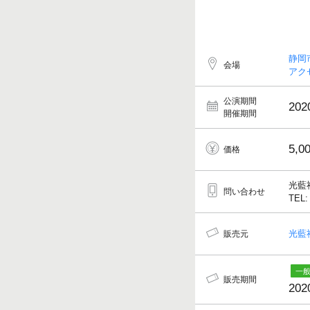
静岡
会場
アク
公演期間
202
開催期間
5,0
価格
光藍
問い合わせ
TEL:
光藍
販売元
販売期間
202