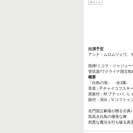
ポイント
出演予定
アンナ・ムロムツェワ、
指揮/ミコラ・ジャジュ
管弦楽/ウクライナ国立歌
概要
「白鳥の湖」 -全3幕-
音楽：P.チャイコフス
原振付：M.プティパ、L
振付・演出：V.コフトゥ
名門国立劇場が贈る古典
気高き白鳥の優美な舞
邪悪な魔法を打ち破る真