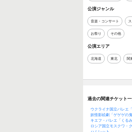
公演ジャンル
音楽・コンサート
ス
お祭り
その他
公演エリア
北海道
東北
関
過去の関連チケット一
ウクライナ国立バレエ
妖怪影絵劇「ゲゲゲの
キエフ・バレエ「くる
ロシア国立モスクワ・
ハムレット