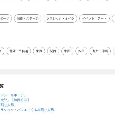
ポーツ
演劇・ステージ
クラシック・オペラ
イベント・アート
東
北陸・甲信越
東海
関西
中国
四国
九州・沖縄
覧
「ドン・キホーテ」
鬼太郎」【静岡公演】
み割り人形」
クラシック・バレエ「くるみ割り人形」