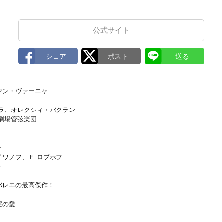
公式サイト
ヤン・ヴァーニャ
ーラ、オレクシィ・バクラン
劇場管弦楽団
キー
.イワノフ、Ｆ.ロプホフ
ン
バレエの最高傑作！
実の愛