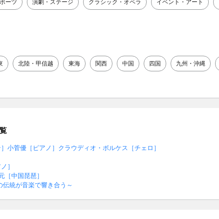
ポーツ
演劇・ステージ
クラシック・オペラ
イベント・アート
東
北陸・甲信越
東海
関西
中国
四国
九州・沖縄
覧
ン］小菅優［ピアノ］クラウディオ・ボルケス［チェロ］
］
アノ］
宝元［中国琵琶］
の伝統が音楽で響き合う～