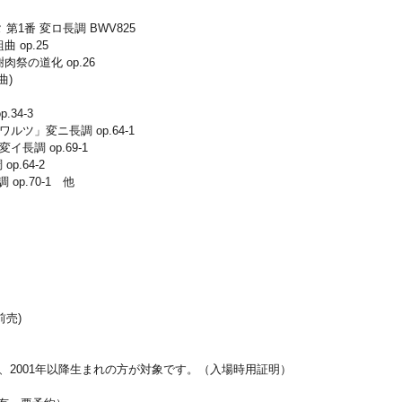
第1番 変ロ長調 BWV825
 op.25
祭の道化 op.26
曲)
4-3
変ニ長調 op.64-1
 op.69-1
64-2
.70-1 他
］
前売)
は、2001年以降生まれの方が対象です。（入場時用証明）