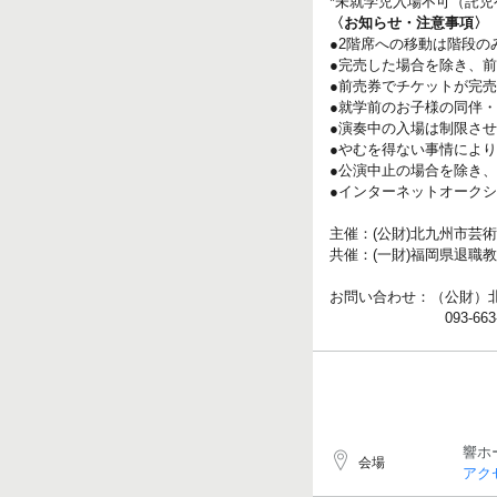
*未就学児入場不可（託児
〈お知らせ・注意事項〉
●2階席への移動は階段の
●完売した場合を除き、前
●前売券でチケットが完
●就学前のお子様の同伴
●演奏中の入場は制限さ
●やむを得ない事情によ
●公演中止の場合を除き
●インターネットオーク
主催：(公財)北九州市芸
共催：(一財)福岡県退職
お問い合わせ：（公財）
093-663-6661
響ホ
会場
アク