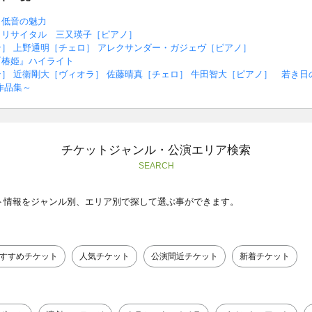
 低音の魅力
・リサイタル 三又瑛子［ピアノ］
］ 上野通明［チェロ］ アレクサンダー・ガジェヴ［ピアノ］
『椿姫』ハイライト
］ 近衞剛大［ヴィオラ］ 佐藤晴真［チェロ］ 牛田智大［ピアノ］ 若き
作品集～
チケットジャンル・公演エリア検索
SEARCH
ト情報をジャンル別、エリア別で探して選ぶ事ができます。
すすめチケット
人気チケット
公演間近チケット
新着チケット