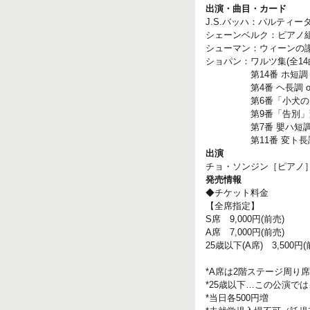
出演・曲目・カード
J.S.バッハ：パルティータ 
シェーンベルク：ピアノ組曲
シューマン：ウィーンの謝肉
ショパン：ワルツ集(全14
第14番 ホ短調
第4番 ヘ長調 op.3
第6番「小犬のワルツ」
第9番「告別」変イ長調
第7番 嬰ハ短調 op.
第11番 変ト長調 op
出演
チョ・ソンジン［ピアノ
発売情報
◆チケット料金
【全席指定】
S席 9,000円(前売)
A席 7,000円(前売)
25歳以下(A席) 3,500円(
*A席は2階ステージ周り席
*25歳以下…この公演で
*当日各500円増