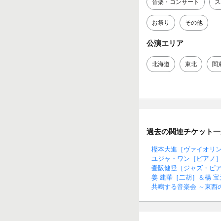
音楽・コンサート
ス
お祭り
その他
公演エリア
北海道
東北
関
過去の関連チケット一
樫本大進［ヴァイオリ
ユジャ・ワン［ピアノ
壷阪健登［ジャズ・ピ
姜 建華［二胡］＆楊 
共鳴する音楽会 ～東西