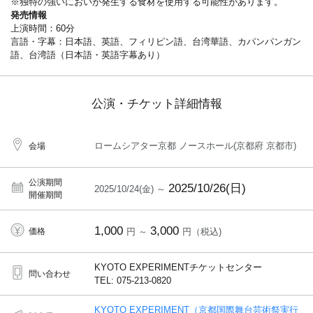
※独特の強いにおいが発生する食材を使用する可能性があります。
発売情報
上演時間：60分
言語・字幕：日本語、英語、フィリピン語、台湾華語、カパンパンガン
語、台湾語（日本語・英語字幕あり）
公演・チケット詳細情報
ロームシアター京都 ノースホール(京都府 京都市)
会場
公演期間
2025/10/26(日)
2025/10/24(金) ～
開催期間
1,000
3,000
価格
円 ～
円（税込)
KYOTO EXPERIMENTチケットセンター
問い合わせ
TEL: 075-213-0820
KYOTO EXPERIMENT（京都国際舞台芸術祭実行