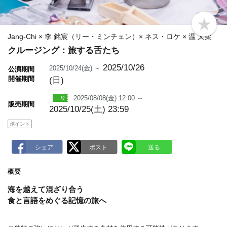
b
o
Jang-Chi × 李 銘宸（リー・ミンチェン）× ネス・ロケ × 温 又柔
o
クルージング：旅する舌たち
k
m
a
2025/10/26
2025/10/24(金) ～
公演期間
r
開催期間
(日)
k
2025/08/08(金) 12:00 ～
販売期間
2025/10/25(土) 23:59
ポイント
概要
海を越えて混ざり合う
食と言語をめぐる記憶の旅へ