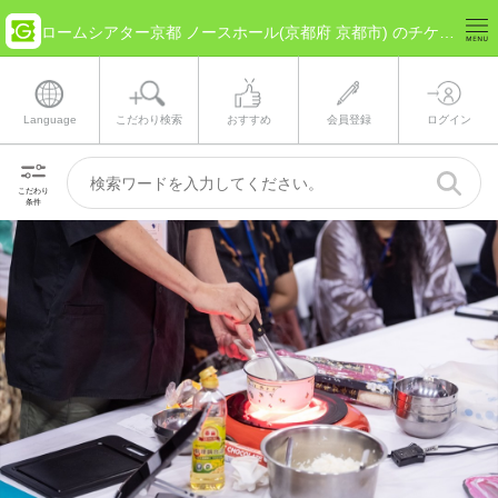
ロームシアター京都 ノースホール(京都府 京都市) のチケット情報
Language
こだわり検索
おすすめ
会員登録
ログイン
こだわり
条件