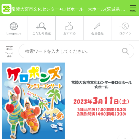
常陸大宮市文化センター●ロゼホール 大ホール(茨城県 常陸大宮市) のチケット情報
Language
こだわり検索
おすすめ
会員登録
ログイン
こだわり
条件