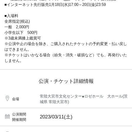
■インターネット先行販売1月18日(水)17:00～20日(金)23:59
■入場料
全席指定(税込)
一般 2,000円
小学生以下 500円
※3歳未満膝上鑑賞可
※公演中止の場合を除き、ご購入されたチケットの予約変更・払い戻し
はできません。
※チケットはいかなる場合（紛失・消失・破損など）でも、再発行いた
しません。
公演・チケット詳細情報
常陸大宮市文化センター●ロゼホール 大ホール(茨
会場
城県 常陸大宮市)
公演期間
2023/03/11(土)
開催期間