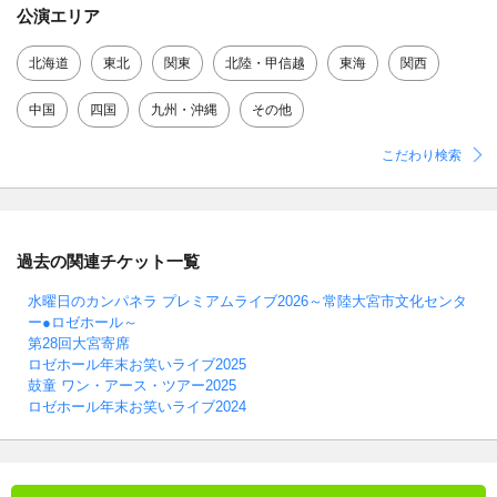
公演エリア
北海道
東北
関東
北陸・甲信越
東海
関西
中国
四国
九州・沖縄
その他
こだわり検索
過去の関連チケット一覧
水曜日のカンパネラ プレミアムライブ2026～常陸大宮市文化センタ
ー●ロゼホール～
第28回大宮寄席
ロゼホール年末お笑いライブ2025
鼓童 ワン・アース・ツアー2025
ロゼホール年末お笑いライブ2024