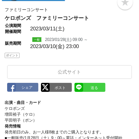
b
o
ファミリーコンサート
o
ケロポンズ ファミリーコンサート
k
m
公演期間
a
2023/03/11(土)
開催期間
r
k
2023/01/28(土) 09:00 ～
販売期間
2023/03/10(金) 23:00
ポイント
公式サイト
出演・曲目・カード
ケロポンズ
増田裕子（ケロ）
平田明子（ポン）
発売情報
発売初日のみ、お一人様8枚までのご購入となります。
■一般販売/1月28日（土）9：00～電話・インターネット受付開始