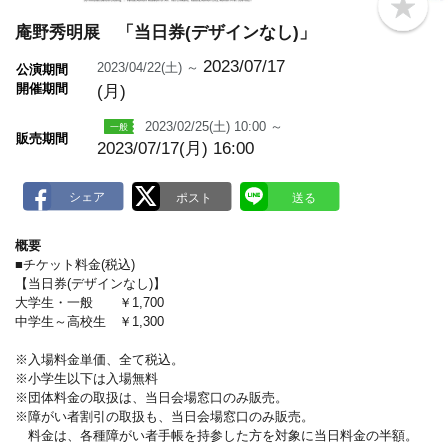
b
o
庵野秀明展 「当日券(デザインなし)」
o
k
2023/07/17
2023/04/22(土) ～
公演期間
m
開催期間
(月)
a
r
k
2023/02/25(土) 10:00 ～
販売期間
2023/07/17(月) 16:00
概要
■チケット料金(税込)
【当日券(デザインなし)】
大学生・一般 ￥1,700
中学生～高校生 ￥1,300
※入場料金単価、全て税込。
※小学生以下は入場無料
※団体料金の取扱は、当日会場窓口のみ販売。
※障がい者割引の取扱も、当日会場窓口のみ販売。
料金は、各種障がい者手帳を持参した方を対象に当日料金の半額。