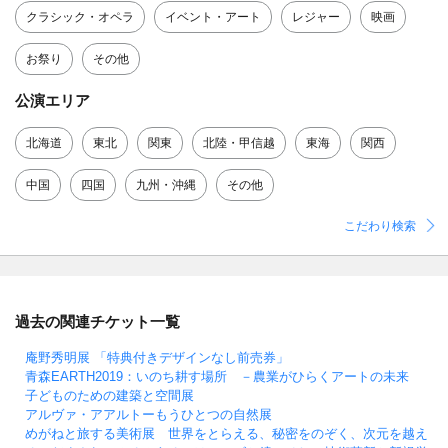
クラシック・オペラ
イベント・アート
レジャー
映画
お祭り
その他
公演エリア
北海道
東北
関東
北陸・甲信越
東海
関西
中国
四国
九州・沖縄
その他
こだわり検索
過去の関連チケット一覧
庵野秀明展 「特典付きデザインなし前売券」
青森EARTH2019：いのち耕す場所 －農業がひらくアートの未来
子どものための建築と空間展
アルヴァ・アアルトーもうひとつの自然展
めがねと旅する美術展 世界をとらえる、秘密をのぞく、次元を越え