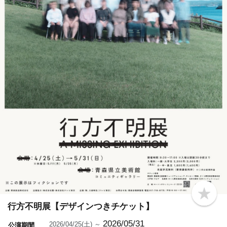
b
o
行方不明展【デザインつきチケット】
o
k
2026/05/31
2026/04/25(土) ～
公演期間