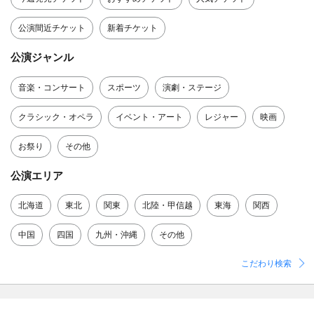
公演間近チケット
新着チケット
公演ジャンル
音楽・コンサート
スポーツ
演劇・ステージ
クラシック・オペラ
イベント・アート
レジャー
映画
お祭り
その他
公演エリア
北海道
東北
関東
北陸・甲信越
東海
関西
中国
四国
九州・沖縄
その他
こだわり検索