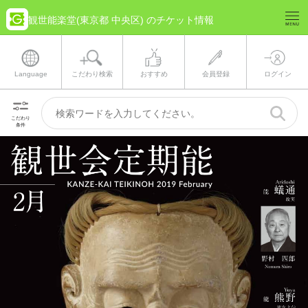
観世能楽堂(東京都 中央区) のチケット情報
Language
こだわり検索
おすすめ
会員登録
ログイン
こだわり
条件