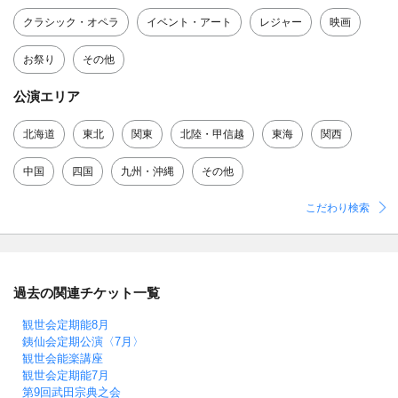
クラシック・オペラ
イベント・アート
レジャー
映画
お祭り
その他
公演エリア
北海道
東北
関東
北陸・甲信越
東海
関西
中国
四国
九州・沖縄
その他
こだわり検索
過去の関連チケット一覧
観世会定期能8月
銕仙会定期公演〈7月〉
観世会能楽講座
観世会定期能7月
第9回武田宗典之会