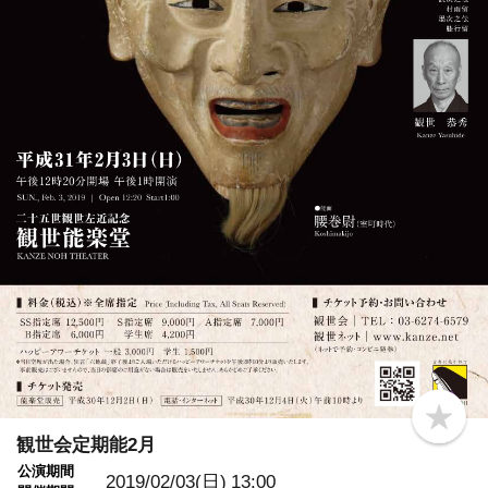
b
o
観世会定期能2月
o
公演期間
k
2019/02/03(日)
13:00