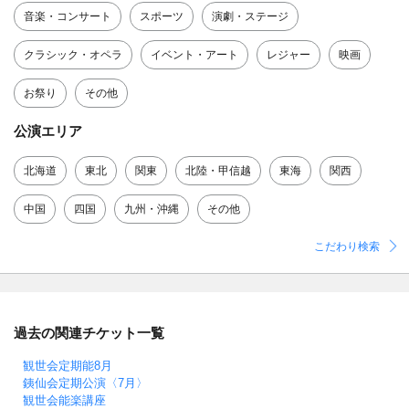
音楽・コンサート
スポーツ
演劇・ステージ
クラシック・オペラ
イベント・アート
レジャー
映画
お祭り
その他
公演エリア
北海道
東北
関東
北陸・甲信越
東海
関西
中国
四国
九州・沖縄
その他
こだわり検索
過去の関連チケット一覧
観世会定期能8月
銕仙会定期公演〈7月〉
観世会能楽講座