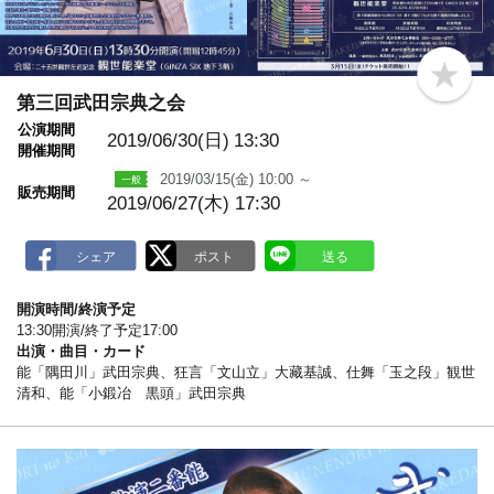
b
o
第三回武田宗典之会
o
公演期間
k
2019/06/30(日)
13:30
m
開催期間
a
2019/03/15(金) 10:00 ～
r
販売期間
k
2019/06/27(木) 17:30
開演時間/終演予定
13:30開演/終了予定17:00
出演・曲目・カード
能「隅田川」武田宗典、狂言「文山立」大藏基誠、仕舞「玉之段」観世
清和、能「小鍛冶 黒頭」武田宗典