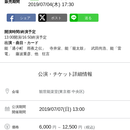
販売期間
2019/07/04(木) 17:30
開演時間/終演予定
13:00開演/16:50終演予定
出演・曲目・カード
能「通小町 雨夜之伝」 寺井栄、能「籠太鼓」 武田尚浩、能「雷
電」 藤波重彦、他 狂言
公演・チケット詳細情報
観世能楽堂(東京都 中央区)
会場
公演期間
2019/07/07(日)
13:00
開催期間
6,000
12,500
価格
円 ～
円（税込)