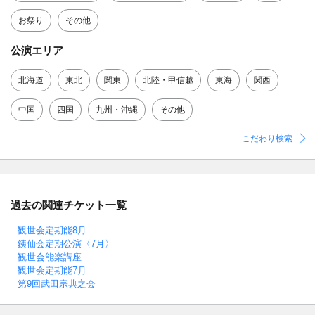
お祭り
その他
公演エリア
北海道
東北
関東
北陸・甲信越
東海
関西
中国
四国
九州・沖縄
その他
こだわり検索
過去の関連チケット一覧
観世会定期能8月
銕仙会定期公演〈7月〉
観世会能楽講座
観世会定期能7月
第9回武田宗典之会