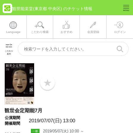
観世能楽堂(東京都 中央区) のチケット情報
Language
こだわり検索
おすすめ
会員登録
ログイン
こだわり
条件
b
o
o
k
m
a
観世会定期能7月
r
k
公演期間
2019/07/07(日)
13:00
開催期間
2019/05/07(火) 10:00 ～