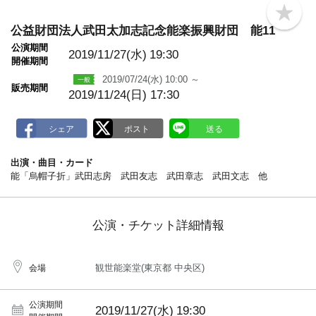
b
o
公益財団法人武田太加志記念能楽振興財団 能11
o
公演期間
k
2019/11/27(水)
19:30
m
開催期間
a
2019/07/24(水) 10:00 ～
r
販売期間
k
2019/11/24(日) 17:30
出演・曲目・カード
能「烏帽子折」武田志房 武田友志 武田章志 武田文志 他
公演・チケット詳細情報
観世能楽堂(東京都 中央区)
会場
公演期間
2019/11/27(水)
19:30