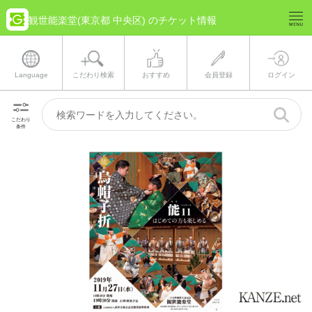
観世能楽堂(東京都 中央区) のチケット情報
Language
こだわり検索
おすすめ
会員登録
ログイン
こだわり
条件