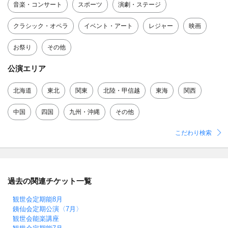
音楽・コンサート
スポーツ
演劇・ステージ
クラシック・オペラ
イベント・アート
レジャー
映画
お祭り
その他
公演エリア
北海道
東北
関東
北陸・甲信越
東海
関西
中国
四国
九州・沖縄
その他
こだわり検索
過去の関連チケット一覧
観世会定期能8月
銕仙会定期公演〈7月〉
観世会能楽講座