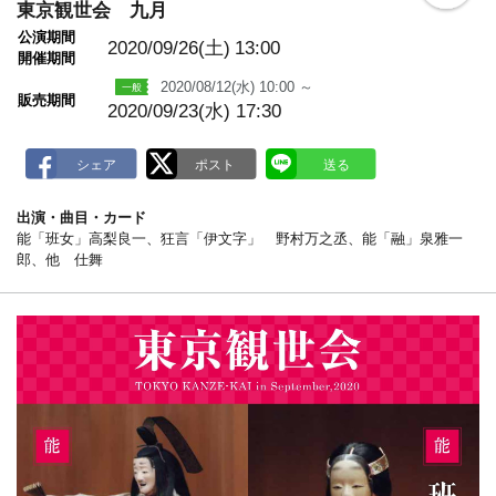
o
東京観世会 九月
o
公演期間
k
2020/09/26(土)
13:00
m
開催期間
a
2020/08/12(水) 10:00 ～
r
販売期間
k
2020/09/23(水) 17:30
出演・曲目・カード
能「班女」高梨良一、狂言「伊文字」 野村万之丞、能「融」泉雅一
郎、他 仕舞