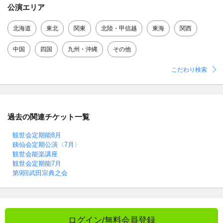
公演エリア
北海道
東北
関東
北陸・甲信越
東海
関西
中国
四国
九州・沖縄
その他
こだわり検索
過去の関連チケット一覧
観世会定期能8月
銕仙会定期公演〈7月〉
観世会能楽講座
観世会定期能7月
第9回武田宗典之会
ログイン/無料会員登録