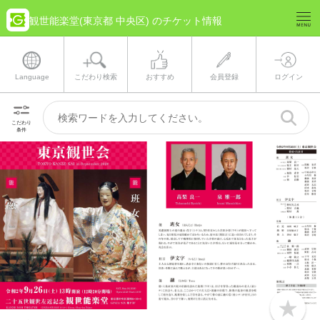
観世能楽堂(東京都 中央区) のチケット情報
Language
こだわり検索
おすすめ
会員登録
ログイン
こだわり
条件
b