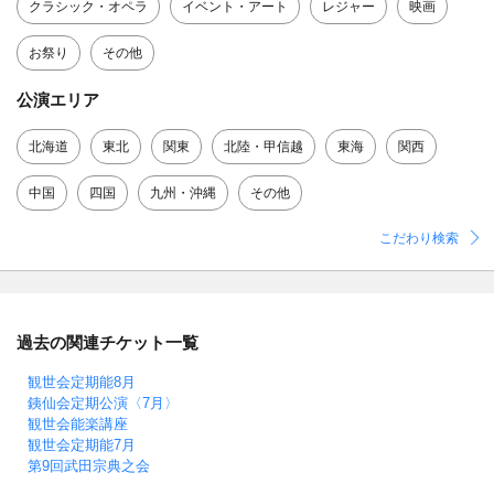
クラシック・オペラ
イベント・アート
レジャー
映画
お祭り
その他
公演エリア
北海道
東北
関東
北陸・甲信越
東海
関西
中国
四国
九州・沖縄
その他
こだわり検索
過去の関連チケット一覧
観世会定期能8月
銕仙会定期公演〈7月〉
観世会能楽講座
観世会定期能7月
第9回武田宗典之会