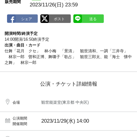
販売期間
2023/11/26(日) 23:59
開演時間/終演予定
14:00開演/16:50終演予定
出演・曲目・カード
仕舞「花月 クセ」 林小梅 「景清」 観世清和、一調「三井寺」
林宗一郎 曽和正博、舞囃子「歌占」 観世三郎太、能「海士 懐中
之舞」 林宗一郎
公演・チケット詳細情報
観世能楽堂(東京都 中央区)
会場
公演期間
2023/11/29(水)
14:00
開催期間