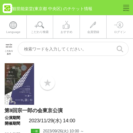
観世能楽堂(東京都 中央区) のチケット情報
Language
こだわり検索
おすすめ
会員登録
ログイン
こだわり
条件
b
o
o
k
m
a
第9回宗一郎の会東京公演
r
k
公演期間
2023/11/29(水)
14:00
開催期間
2023/09/26(火) 10:00 ～