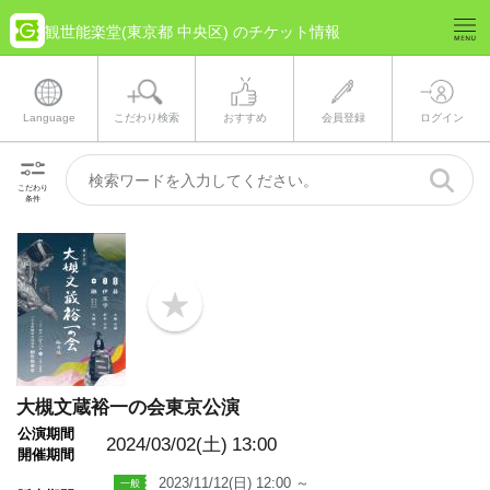
観世能楽堂(東京都 中央区) のチケット情報
Language
こだわり検索
おすすめ
会員登録
ログイン
こだわり
条件
b
o
o
k
m
a
大槻文蔵裕一の会東京公演
r
k
公演期間
2024/03/02(土)
13:00
開催期間
2023/11/12(日) 12:00 ～