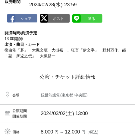
販売期間
2024/02/28(水) 23:59
開演時間/終演予定
13:00開演/
出演・曲目・カード
復曲能「碁」 大槻文蔵 大槻裕一、狂言「伊文字」 野村万作、能
「融 舞返之伝」 大槻裕一
公演・チケット詳細情報
観世能楽堂(東京都 中央区)
会場
公演期間
2024/03/02(土)
13:00
開催期間
8,000
12,000
価格
円 ～
円（税込)