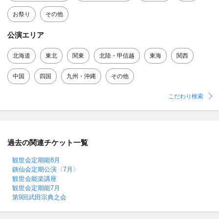
お祭り
その他
公演エリア
北海道
東北
関東
北陸・甲信越
東海
関西
中国
四国
九州・沖縄
その他
こだわり検索
過去の関連チケット一覧
観世会定期能8月
銕仙会定期公演〈7月〉
観世会能楽講座
観世会定期能7月
第9回武田宗典之会