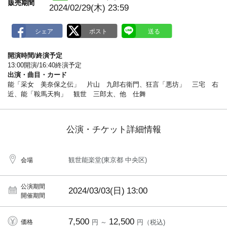
販売期間
2024/02/29(木) 23:59
開演時間/終演予定
13:00開演/16:40終演予定
出演・曲目・カード
能「采女 美奈保之伝」 片山 九郎右衛門、狂言「悪坊」 三宅 右
近、能「鞍馬天狗」 観世 三郎太、他 仕舞
公演・チケット詳細情報
観世能楽堂(東京都 中央区)
会場
公演期間
2024/03/03(日)
13:00
開催期間
7,500
12,500
価格
円 ～
円（税込)