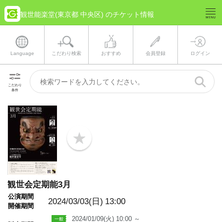
観世能楽堂(東京都 中央区) のチケット情報
Language
こだわり検索
おすすめ
会員登録
ログイン
こだわり
条件
b
o
o
k
m
a
観世会定期能3月
r
k
公演期間
2024/03/03(日)
13:00
開催期間
2024/01/09(火) 10:00 ～