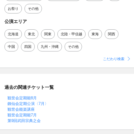
お祭り
その他
公演エリア
北海道
東北
関東
北陸・甲信越
東海
関西
中国
四国
九州・沖縄
その他
こだわり検索
過去の関連チケット一覧
観世会定期能8月
銕仙会定期公演〈7月〉
観世会能楽講座
観世会定期能7月
第9回武田宗典之会