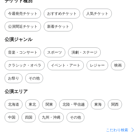
チケット種別
今週発売チケット
おすすめチケット
人気チケット
公演間近チケット
新着チケット
公演ジャンル
音楽・コンサート
スポーツ
演劇・ステージ
クラシック・オペラ
イベント・アート
レジャー
映画
お祭り
その他
公演エリア
北海道
東北
関東
北陸・甲信越
東海
関西
中国
四国
九州・沖縄
その他
こだわり検索