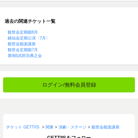
過去の関連チケット一覧
観世会定期能8月
銕仙会定期公演〈7月〉
観世会能楽講座
観世会定期能7月
第9回武田宗典之会
ログイン/無料会員登録
チケット GETTIIS
>
関東
>
演劇・ステージ
>
観世会能楽講座
GETTIISをフォロー