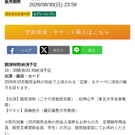
販売期間
2026/08/30(日) 23:59
クレジットカード
セブン‐イレブン
空席状況・チケット購入はこちら
開演時間/終演予定
18：30開演/20:30終演予定
出演・曲目・カード
2026年10月観世会秋の別会で上演される「定家」をテーマに演目の魅
力を語ります。
【出演】観世清和（二十六世観世宗家）、松岡心平（東京大学名誉教
授）
【ゲスト】高橋悠介（慶応義塾大学教授）
※割引対象（10月観世会秋の別会入場券をお持ちの方、定期能年間会
員、観世文庫賛助会員、学生）の方は、観世能楽堂にてお求めくださ
い。