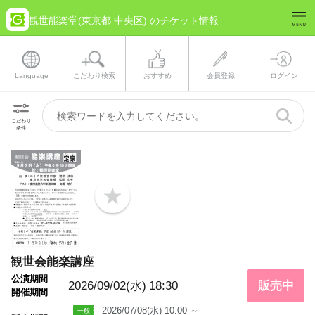
観世能楽堂(東京都 中央区) のチケット情報
Language
こだわり検索
おすすめ
会員登録
ログイン
こだわり
条件
b
o
o
k
m
a
観世会能楽講座
r
k
公演期間
2026/09/02(水)
18:30
販売中
開催期間
2026/07/08(水) 10:00 ～