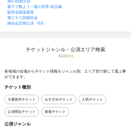
第67回朋之会
親子で観よう！能の世界 経正編
観世会能楽講座
第三十三回能尚会
銕仙会定期公演〈9月〉
チケットジャンル・公演エリア検索
SEARCH
各地域の会場からチケット情報をジャンル別、エリア別で探して選ぶ事
ができます。
チケット種別
今週発売チケット
おすすめチケット
人気チケット
公演間近チケット
新着チケット
公演ジャンル