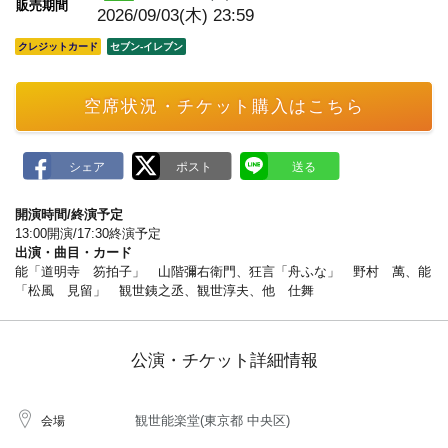
販売期間
2026/09/03(木) 23:59
クレジットカード
セブン‐イレブン
空席状況・チケット購入はこちら
開演時間/終演予定
13:00開演/17:30終演予定
出演・曲目・カード
能「道明寺 笏拍子」 山階彌右衛門、狂言「舟ふな」 野村 萬、能
「松風 見留」 観世銕之丞、観世淳夫、他 仕舞
公演・チケット詳細情報
観世能楽堂(東京都 中央区)
会場