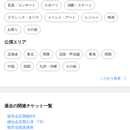
音楽・コンサート
スポーツ
演劇・ステージ
クラシック・オペラ
イベント・アート
レジャー
映画
お祭り
その他
公演エリア
北海道
東北
関東
北陸・甲信越
東海
関西
中国
四国
九州・沖縄
その他
こだわり検索
過去の関連チケット一覧
観世会定期能8月
銕仙会定期公演〈7月〉
観世会能楽講座