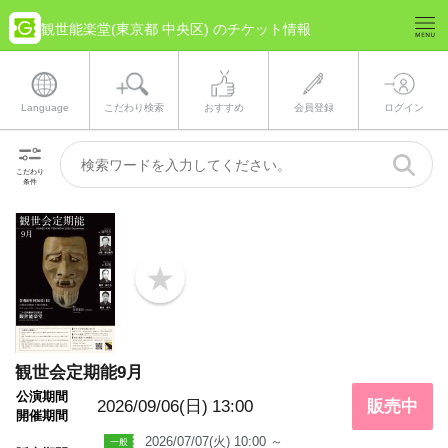
観世能楽堂(東京都 中央区) のチケット情報
Language
こだわり検索
おすすめ
会員登録
ログイン
こだわり
条件
b
o
o
k
m
a
観世会定期能9月
r
k
公演期間
2026/09/06(日)
13:00
販売中
開催期間
2026/07/07(火) 10:00 ～