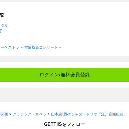
覧
イタル
子
ーケストラ ～宮殿祝賀コンサート～
ログイン/無料会員登録
>
関西
>
クラシック・オペラ
>
山本恵理NYジャズ・トリオ「江州音頭組曲」
GETTIISをフォロー