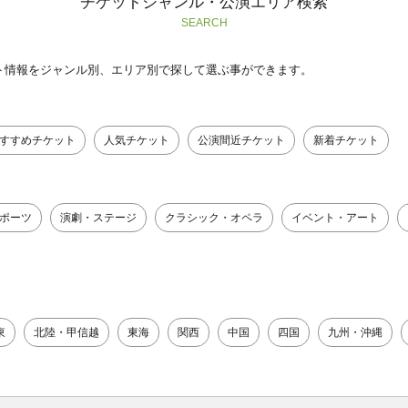
チケットジャンル・公演エリア検索
SEARCH
ト情報をジャンル別、エリア別で探して選ぶ事ができます。
すすめチケット
人気チケット
公演間近チケット
新着チケット
ポーツ
演劇・ステージ
クラシック・オペラ
イベント・アート
東
北陸・甲信越
東海
関西
中国
四国
九州・沖縄