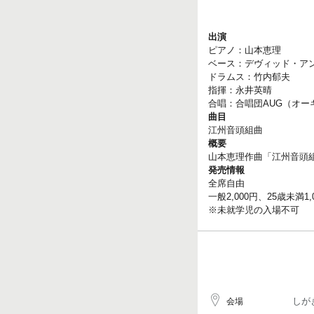
出演
ピアノ：山本恵理
ベース：デヴィッド・ア
ドラムス：竹内郁夫
指揮：永井英晴
合唱：合唱団AUG（オーギュメ
曲目
江州音頭組曲
概要
山本恵理作曲「江州音頭
発売情報
全席自由
一般2,000円、25歳未満1,
※未就学児の入場不可
しが
会場