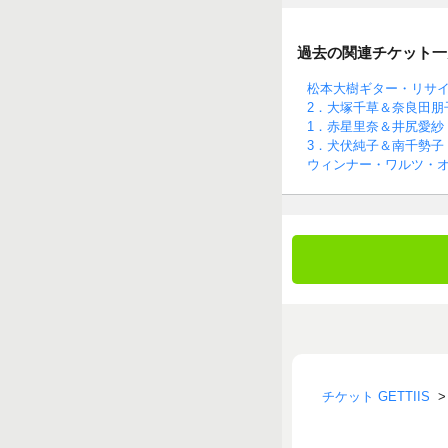
過去の関連チケット一
松本大樹ギター・リサ
2．大塚千草＆奈良田朋
1．赤星里奈＆井尻愛紗
3．犬伏純子＆南千勢子
ウィンナー・ワルツ・オ
チケット GETTIIS