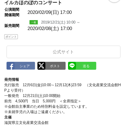
o
イルカほのぼのコンサート
o
公演期間
k
2020/02/09(日)
17:00
m
開催期間
a
2019/12/21(土) 10:00 ～
r
販売期間
k
2020/02/08(土) 17:00
ポイント
公式サイト
発売情報
先行販売 12月6日(金)10:00～12月12(木)23:59 （文化産業交流会館H
Pより受付）
一般発売 12月21日(土)10:00開始
前売 4,500円 当日 5,000円 ＜全席指定＞
※会館自主事業のため特別料金を設定しています。
※未就学児の入場はご遠慮ください。
主催
滋賀県立文化産業交流会館