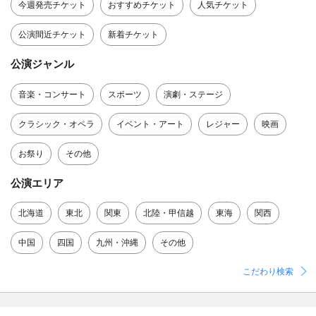
今週発売チケット
おすすめチケット
人気チケット
公演間近チケット
新着チケット
公演ジャンル
音楽・コンサート
スポーツ
演劇・ステージ
クラシック・オペラ
イベント・アート
レジャー
映画
お祭り
その他
公演エリア
北海道
東北
関東
北陸・甲信越
東海
関西
中国
四国
九州・沖縄
その他
こだわり検索