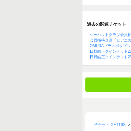
過去の関連チケット一
シーハットクラブ会員招待企
会員招待企画「ピアニ
OMURAブラスポップス
日野皓正クインテット2
日野皓正クインテット20
チケット GETTIIS