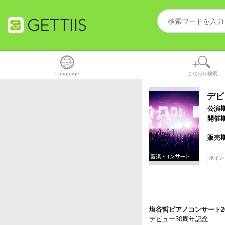
Language
こだわり検索
デビ
公演
開催
販売
ポイン
塩谷哲ピアノコンサート20
デビュー30周年記念