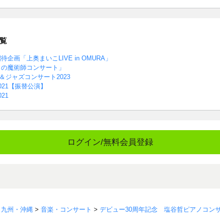
覧
画「上奥まいこLIVE in OMURA」
カの魔術師コンサート」
＆ジャズコンサート2023
021【振替公演】
21
ログイン/無料会員登録
>
九州・沖縄
>
音楽・コンサート
>
デビュー30周年記念 塩谷哲ピアノコンサー