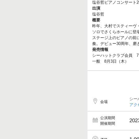
塩谷哲ピアノコンサート20
出演
塩谷哲
概要
昨年、大村でスティーヴ
ソロでさくらホールに登
ステージ上のピアノの前
奏。デビュー30周年、
発売情報
シーハットクラブ会員 7
一般 8月3日（木）
シー
会場
アク
公演期間
202
開催期間