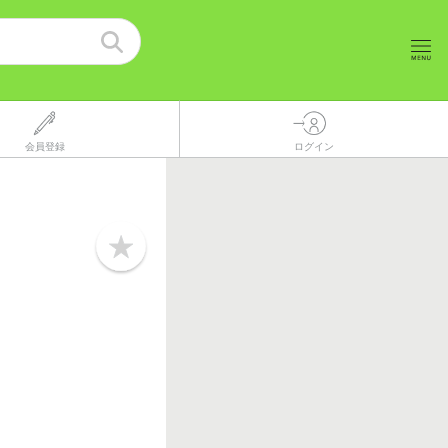
会員登録
ログイン
b
o
o
k
m
a
r
k