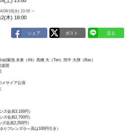
14(土)
15:00
4/09/18(水) 10:00 ～
12(木) 18:00
p)菊池 未来（Alt）髙橋 大（Ten）田中 大揮（Bas）
弦楽団
団
のメサイア公演
ス
ンズ会員3,150円）
ンズ会員2,700円）
ンズ会員2,250円）
み、ゆりフレンズ小～高は100円引き）