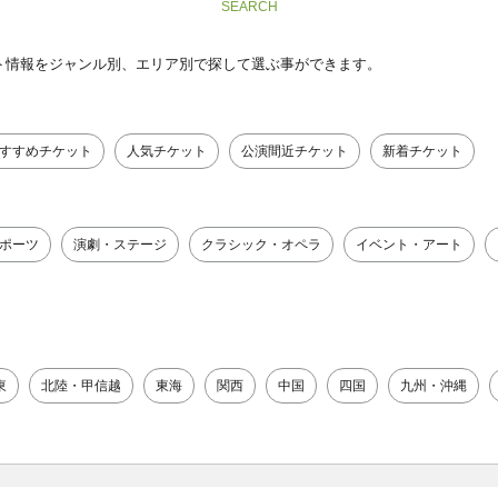
SEARCH
ト情報をジャンル別、エリア別で探して選ぶ事ができます。
すすめチケット
人気チケット
公演間近チケット
新着チケット
ポーツ
演劇・ステージ
クラシック・オペラ
イベント・アート
東
北陸・甲信越
東海
関西
中国
四国
九州・沖縄