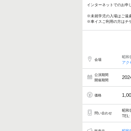
インターネットでのお申し込
※未就学児の入場はご遠
※車イスご利用の方はチケット
昭和
会場
アク
公演期間
202
開催期間
1,0
価格
昭和
問い合わせ
TEL:
昭和