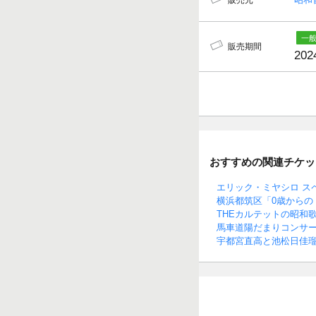
販売元
販売期間
202
おすすめの関連チケッ
エリック・ミヤシロ ス
横浜都筑区「0歳からの
THEカルテットの昭和
馬車道陽だまりコンサート 
宇都宮直高と池松日佳瑠