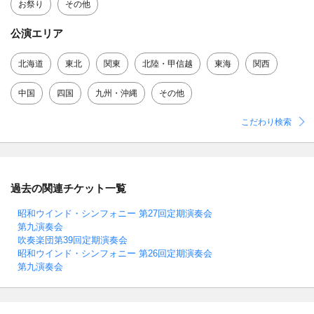
お祭り
その他
公演エリア
北海道
東北
関東
北陸・甲信越
東海
関西
中国
四国
九州・沖縄
その他
こだわり検索
過去の関連チケット一覧
昭和ウインド・シンフォニー 第27回定期演奏会
第九演奏会
吹奏楽団第39回定期演奏会
昭和ウインド・シンフォニー 第26回定期演奏会
第九演奏会