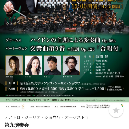
b
o
テアトロ・ジーリオ・ショウワ・オーケストラ
o
第九演奏会
k