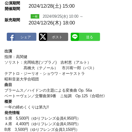
m
公演期間
a
2024/12/28(土)
15:00
開催期間
r
k
2024/09/25(水) 10:00 ～
販売期間
2024/12/26(木) 18:00
出演
指揮：高関健
ソリスト：光岡暁恵(ソプラノ) 吉村恵（アルト）
髙橋大（テノール） 市川宥一郎（バス）
テアトロ・ジーリオ・ショウワ・オーケストラ
昭和音楽大学合唱団
曲目
ブラームス／ハイドンの主題による変奏曲 Op. 56a
ベートーヴェン／交響曲第9番 ニ短調 Op.125《合唱付》
概要
一年の締めくくりは第九!!
発売情報
Ｓ席 5,500円（ゆりフレンズ会員4,950円）
Ａ席 4,400円（ゆりフレンズ会員4,050円）
B席 3,500円（ゆりフレンズ会員3,150円）