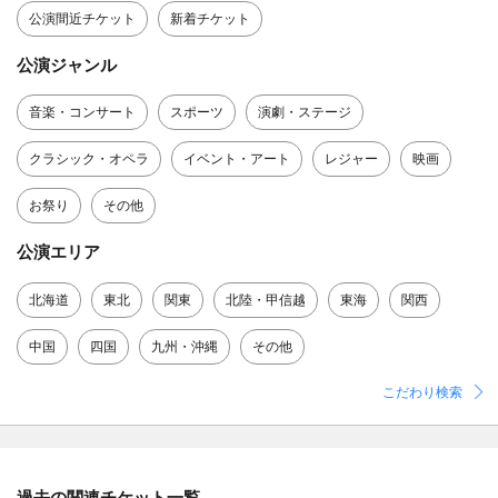
公演間近チケット
新着チケット
公演ジャンル
音楽・コンサート
スポーツ
演劇・ステージ
クラシック・オペラ
イベント・アート
レジャー
映画
お祭り
その他
公演エリア
北海道
東北
関東
北陸・甲信越
東海
関西
中国
四国
九州・沖縄
その他
こだわり検索
過去の関連チケット一覧