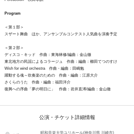
Program
＜第１部＞
スザート舞曲 ほか、アンサンブルコンテスト人気曲を演奏予定
＜第２部＞
ディスコ・キッド 作曲：東海林修/編曲：金山徹
東北地方の民謡によるコラージュ 作曲：編曲：櫛田てつのすけ
Wish for wind orchestra 作曲・編曲：田嶋勉
躍動する魂～吹奏楽のための 作曲・編曲：江原大介
さくらのうた 作曲・編曲：福田洋介
復興への序曲「夢の明日に」 作曲：岩井直溥/編曲：金山徹
公演・チケット詳細情報
昭和音楽大学ユリホール(神奈川県 川崎市)