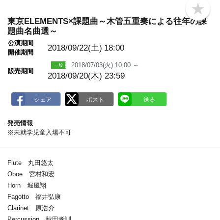
b
o
東京ELEMENTS×課題曲～木管五重奏による往年の課
o
題曲名曲選～
k
m
公演期間
2018/09/22(土)
18:00
a
開催期間
r
k
2018/07/03(火) 10:00 ～
販売期間
2018/09/20(木) 23:59
発売情報
※未就学児童入場不可
Flute 丸田悠太
Oboe 宮村和宏
Horn 堀風翔
Fagotto 福井弘康
Clarinet 原浩介
Percussion 秋田孝訓