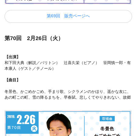
第69回 販売ページへ
第70回 2月26日（火）
【出演】
和下田大典（解説／バリトン） 辻喜久栄（ピアノ） 笹岡慎一郎・有
本康人（ゲスト／テノール）
【曲目】
冬景色、かごめかごめ、手まり歌、シクラメンのかほり、遥かな友に、
あの町この町、雪の降るまちを、早春賦、悲しくてやりきれない、故郷