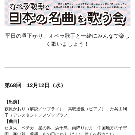
平日の昼下がり、オペラ歌手と一緒にみんなで楽し
く歌いましょう！
第68回 12月12日（水）
【出演】
萩原かおり（解説／ソプラノ） 高取達也（ピアノ） 丹呉由利
子（アシスタント／メゾソプラノ）
【曲目】
たき火、ペチカ、星の界、浜千鳥、雨降りお月、中国地方の子守
唄、寒い朝、希望、あの日にかえりたい、遠くへ行きたい