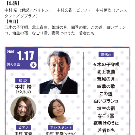
【出演】
中村 靖（解説／バリトン） 中村文香（ピアノ） 中村芽吹（アシス
タント／ソプラノ）
【曲目】
五木の子守唄、北上夜曲、荒城の月、四季の歌、この道、白いブラン
コ、埴生の宿、なごり雪、夜明けのうた、若者たち