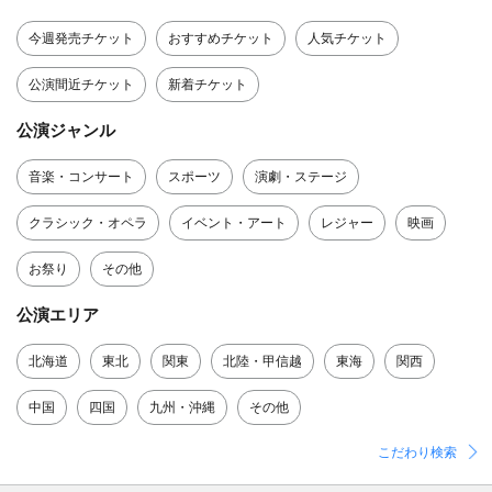
今週発売チケット
おすすめチケット
人気チケット
公演間近チケット
新着チケット
公演ジャンル
音楽・コンサート
スポーツ
演劇・ステージ
クラシック・オペラ
イベント・アート
レジャー
映画
お祭り
その他
公演エリア
北海道
東北
関東
北陸・甲信越
東海
関西
中国
四国
九州・沖縄
その他
こだわり検索