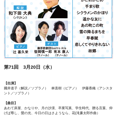
第71回 3月20日（水）
【出演】
國井道子（解説／ソプラノ） 林直樹（ピアノ） 伊藤香織（アシスタ
ント／ソプラノ）
【曲目】
あわて床屋、かなりや、月の沙漠、卒業写真、学生時代、贈る言葉、仰
げば尊し、螢の光、今日の日はさようなら、花(滝廉太郎作曲）