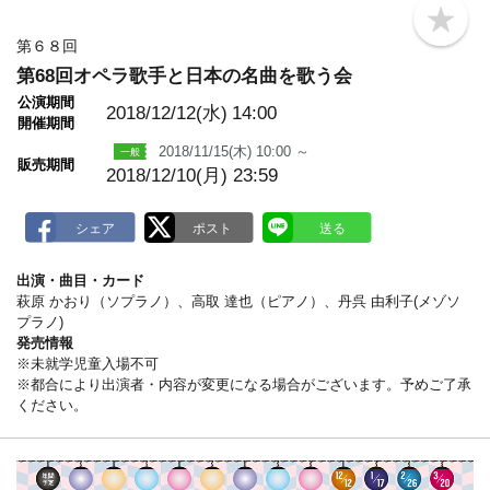
b
o
第６８回
o
第68回オペラ歌手と日本の名曲を歌う会
k
m
公演期間
a
2018/12/12(水)
14:00
開催期間
r
k
2018/11/15(木) 10:00 ～
販売期間
2018/12/10(月) 23:59
出演・曲目・カード
萩原 かおり（ソプラノ）、高取 達也（ピアノ）、丹呉 由利子(メゾソ
プラノ)
発売情報
※未就学児童入場不可
※都合により出演者・内容が変更になる場合がございます。予めご了承
ください。