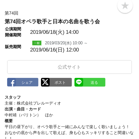
b
o
第74回
o
第74回オペラ歌手と日本の名曲を歌う会
k
m
公演期間
a
2019/06/18(火)
14:00
開催期間
r
k
2019/03/20(水) 10:00 ～
販売期間
2019/06/16(日) 12:00
公式サイト
スタッフ
主催：株式会社プレルーディオ
出演・曲目・カード
中村靖（バリトン） ほか
概要
平日の昼下がり、オペラ歌手と一緒にみんなで楽しく歌いましょう！
おなかの底から声を出して歌えば、身も心もスッキリすること間違いな
し！