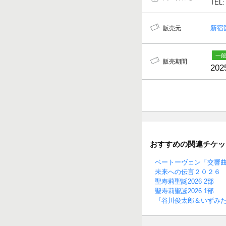
TEL:
新宿
販売元
販売期間
202
おすすめの関連チケッ
ベートーヴェン「交響
未来への伝言２０２６
聖寿莉聖誕2026 2部
聖寿莉聖誕2026 1部
『谷川俊太郎＆いずみ