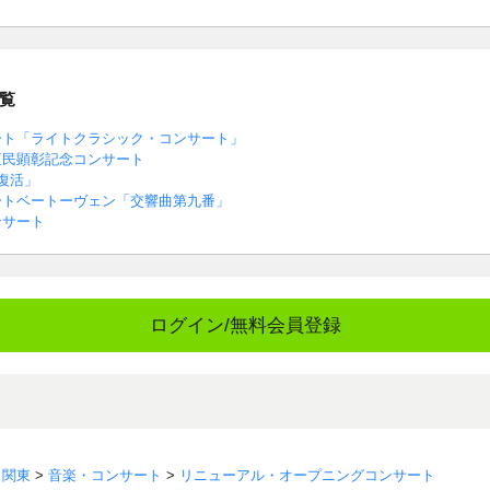
覧
ート「ライトクラシック・コンサート」
区民顕彰記念コンサート
復活」
ートベートーヴェン「交響曲第九番」
ンサート
ログイン/無料会員登録
>
関東
>
音楽・コンサート
>
リニューアル・オープニングコンサート