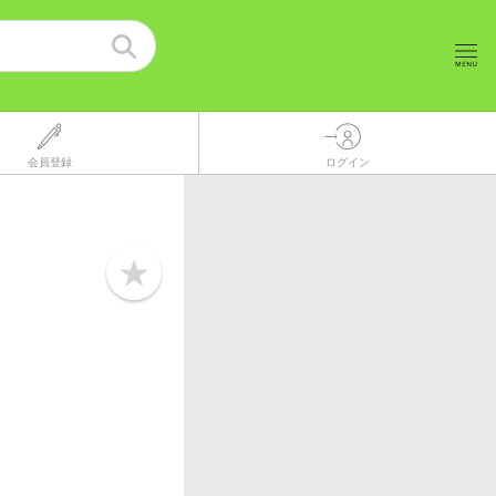
会員登録
ログイン
b
o
o
k
m
a
r
k