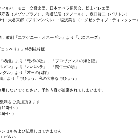
フィルハーモニー交響楽団、日本オペラ振興会、松山バレエ団
城守香（メゾソプラノ）、海道弘昭（テノール）、森口賢二（バリトン）
ーナ)・大谷真郷（プリンシパル）・塩沢美香（エグゼクティブ・ディレクター
キー作曲：歌劇『エフゲニー・オネーギン』より「ポロネーズ」
『コッペリア』特別抜粋版
劇『椿姫』より「乾杯の歌」、「プロヴァンスの海と陸」
カルメン』より「ハバネラ」、「闘牛士の歌」
ニングル』より「才三の伐採」
夕鶴』より「与ひょう、私の大事な与ひょう」
使用しないでください。予約内容が破棄されてしまいます。
手数料をご負担頂きます
110円～）
16円～）
ャンセルおよび払戻しはできません
慮ください