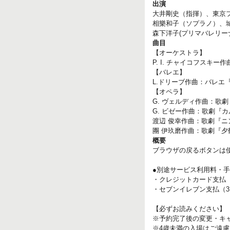
出演
大井剛史（指揮）、東京
相樂和子（ソプラノ）、
森下洋子(プリマバレリ
曲目
【オーケストラ】
P. I. チャイコフス
【バレエ】
L.ドリーブ作曲：バレエ
【オペラ】
G. ヴェルディ作曲：歌
G. ビゼー作曲：歌劇『
渡辺 俊幸作曲：歌劇『
團 伊玖磨作曲：歌劇『
概要
ブラウザの戻るボタンは
●別途サービス利用料・
・クレジットカード支払（
・セブンイレブン支払（3
【必ずお読みください】
※予約完了後の変更・キ
※4歳未満の入場はご遠